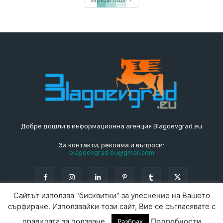
Добре дошли в информационна агенция Blagoevgrad.eu
За контакти, реклама и въпроси:
blagoevgrad.eu@gmail.com
Сайтът използва "бисквитки" за улеснение на Вашето
сърфиране. Използвайки този сайт, Вие се съгласявате с
© Blagoevgrad.EU 2010 - 2026
Общи условия
|
правилата за ползване.
Подробности
Разбрах