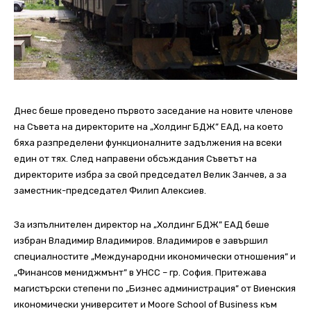
Днес беше проведено първото заседание на новите членове
на Съвета на директорите на „Холдинг БДЖ” ЕАД, на което
бяха разпределени функционалните задължения на всеки
един от тях. След направени обсъждания Съветът на
директорите избра за свой председател Велик Занчев, а за
заместник-председател Филип Алексиев.
За изпълнителен директор на „Холдинг БДЖ” ЕАД беше
избран Владимир Владимиров. Владимиров е завършил
специалностите „Международни икономически отношения” и
„Финансов мениджмънт” в УНСС – гр. София. Притежава
магистърски степени по „Бизнес администрация” от Виенския
икономически университет и Moore School of Business към