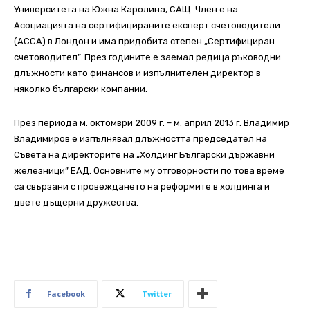
Университета на Южна Каролина, САЩ. Член е на
Асоциацията на сертифицираните експерт счетоводители
(АССА) в Лондон и има придобита степен „Сертифициран
счетоводител”. През годините е заемал редица ръководни
длъжности като финансов и изпълнителен директор в
няколко български компании.
През периода м. октомври 2009 г. – м. април 2013 г. Владимир
Владимиров е изпълнявал длъжността председател на
Съвета на директорите на „Холдинг Български държавни
железници” ЕАД. Основните му отговорности по това време
са свързани с провеждането на реформите в холдинга и
двете дъщерни дружества.
Facebook
Twitter