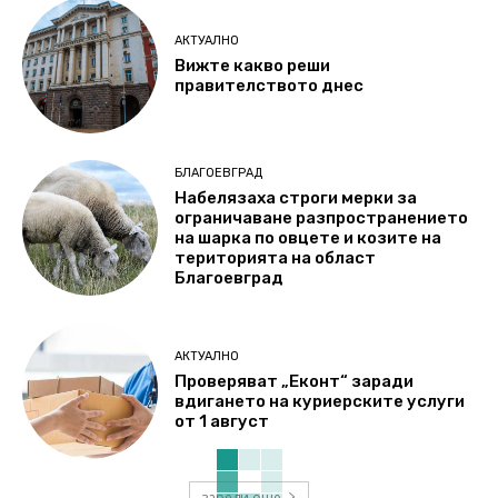
АКТУАЛНО
Вижте какво реши
правителството днес
БЛАГОЕВГРАД
Набелязаха строги мерки за
ограничаване разпространението
на шарка по овцете и козите на
територията на област
Благоевград
АКТУАЛНО
Проверяват „Еконт“ заради
вдигането на куриерските услуги
от 1 август
зареди още