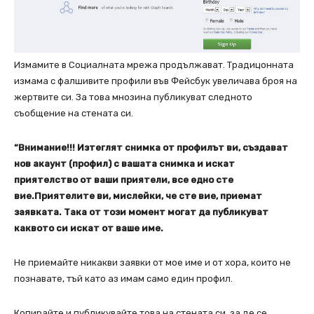
Измамите в Социалната мрежа продължават. Традицонната
измама с фалшивите профили във Фейсбук увеличава броя на
жертвите си. За това мнозина публикуват следното
съобщение на стената си.
“Внимание!!! Изтеглят снимка от профилът ви, създават
нов акаунт (профил) с вашата снимка и искат
приятелство от ваши приятели, все едно сте
вие.Приятелите ви, мислейки, че сте вие, приемат
заявката. Така от този момент могат да публикуват
каквото си искат от ваше име.
Не приемайте никакви заявки от мое име и от хора, които не
познавате, тъй като аз имам само един профил.
Копирайте и публикувайте това на стената си, за де се