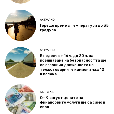
АКТУАЛНО
Горещо време с температури до 35
градуса
АКТУАЛНО
В неделя от 16 ч. до 20 ч. за
повишаване на безопасността ще
се ограничи движението на
тежкотоварните камиони над 12 т
в посока...
БЪЛГАРИЯ
От 9 август цените на
финансовите услуги ще са само в
евро