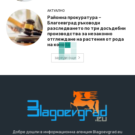
АКТУАЛНО
Районна прокуратура –
Благоевград ръководи
разследването по три досъдебни
производства за незаконно
отглеждане на растения от рода
на конопа
зареди още
Добре дошли в информационна агенция Blagoevgrad.eu