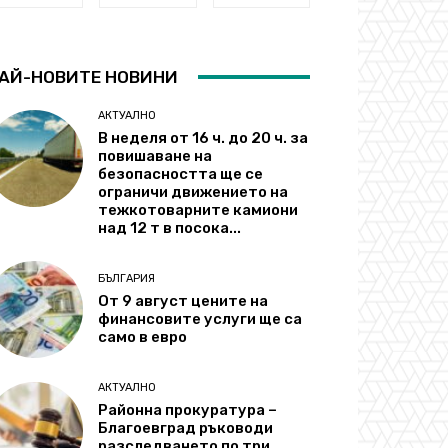
АЙ-НОВИТЕ НОВИНИ
АКТУАЛНО
В неделя от 16 ч. до 20 ч. за
повишаване на
безопасността ще се
ограничи движението на
тежкотоварните камиони
над 12 т в посока...
БЪЛГАРИЯ
От 9 август цените на
финансовите услуги ще са
само в евро
АКТУАЛНО
Районна прокуратура –
Благоевград ръководи
разследването по три