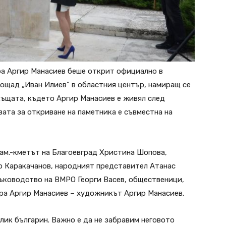
ра Аргир Манасиев беше открит официално в
лощад „Иван Илиев“ в областния център, намиращ се
къщата, където Аргир Манасиев е живял след
вата за откриване на паметника е съвместна на
ам.-кметът на Благоевград Христина Шопова,
 Каракачанов, народният представител Атанас
ъководство на ВМРО Георги Васев, общественици,
ра Аргир Манасиев – художникът Аргир Манасиев.
лик българин. Важно е да не забравим неговото