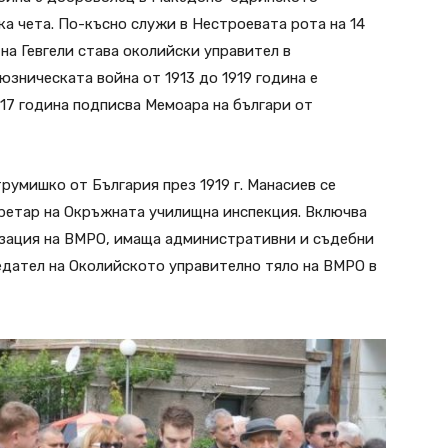
ка чета. По-късно служи в Нестроевата рота на 14
а Гевгели става околийски управител в
зническата война от 1913 до 1919 година е
17 година подписва Мемоара на българи от
румишко от България през 1919 г. Манасиев се
кретар на Окръжната училищна инспекция. Включва
низация на ВМРО, имаща административни и съдебни
едател на Околийското управително тяло на ВМРО в