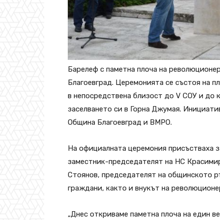
Барелеф с паметна плоча на революционе
Благоевград. Церемонията се състоя на п
в непосредствена близост до V СОУ и до 
заселването си в Горна Джумая. Инициати
Община Благоевград и ВМРО.
На официалната церемония присъстваха з
заместник-председателят на НС Красимир
Стоянов, председателят на общинското р
граждани, както и внукът на революционе
„Днес откриваме паметна плоча на един ве