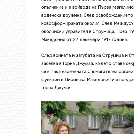
опълчение и е войвода на Първа гевгелийс
воденска дружина. След освобождението н
новосформираната околия. След Междусъю
околийски управител в Струмица. През 19
Македония от 27 декември 1917 година.
След войната и загубата на Струмица и Ст
заселва в Горна Джумая, където става се
се в така наречената Спомагателна орга
функции в Пиринска Македония и е предс
Горна Джумая.