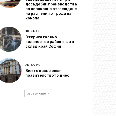
досъдебни производства
за незаконно отглеждане
на растения от рода на
конопа
АКТУАЛНО
Откриха голямо
количество райски газ в
склад край София
АКТУАЛНО
Вижте какво реши
правителството днес
зареди още