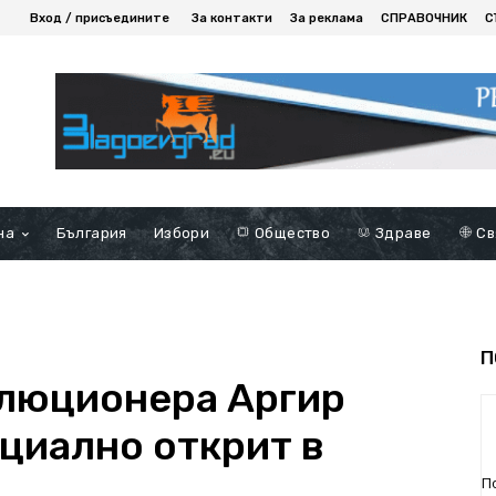
Вход / присъедините
За контакти
За реклама
СПРАВОЧНИК
С
на
България
Избори
Общество
Здраве
Св
П
олюционера Аргир
циално открит в
П