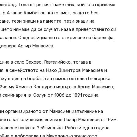
оевград. Това е третият паметник, който откриваме
д-р Атанас Камбитов, като кмет, защото без
ане, тези знаци на паметта, тези знаци на
щето нямаше да се случат, каза в приветствието си
качанов. След официалното откриване на барелефа,
ционера Аргир Манасиев.
ина в село Сехово, Гевгелийско, тогава в
ия, в семейството на Нако Димитров Манасиев и
му е деец в борбата за самостоятелна българска
уйчо му Христо Кондуров издържа Аргир Манасиев,
 семинария в Солун от 1886 до 1891 година.
ди организираното от Манасиев изпълнение на
нето католическия епископ Лазар Младенов от Рим,
 класове напуска Зейтинлъка. Работи една година
 война е доброволец в Македоно-одринското