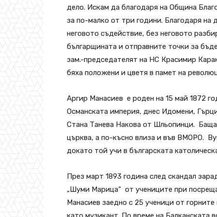
дело. Искам да благодаря на Община Благ
за по-малко от три години. Благодаря на 
неговото съдействие, без неговото разбир
българщината и отправните точки за бъде
зам.-председателят на НС Красимир Кара
бяха положени и цветя в памет на револю
Аргир Манасиев е роден на 15 май 1872 год
Османската империя, днес Идомени, Гърц
Стана Танева Накова от Шльопинци. Баща 
църква, а по-късно влиза и във ВМОРО. В
докато той учи в българската католическа
През март 1893 година след скандал зара
„Шуми Марица“ от учениците при посреща
Манасиев заедно с 25 ученици от горните
като музикант. По време на Балканската