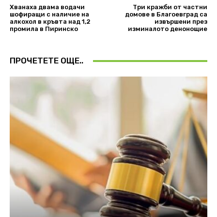
Хванаха двама водачи
Три кражби от частни
шофиращи с наличие на
домове в Благоевград са
алкохол в кръвта над 1,2
извършени през
промила в Пиринско
изминалото денонощие
ПРОЧЕТЕТЕ ОЩЕ..