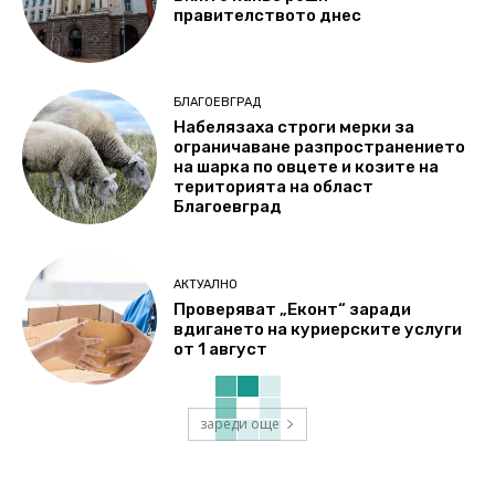
правителството днес
БЛАГОЕВГРАД
Набелязаха строги мерки за
ограничаване разпространението
на шарка по овцете и козите на
територията на област
Благоевград
АКТУАЛНО
Проверяват „Еконт“ заради
вдигането на куриерските услуги
от 1 август
зареди още