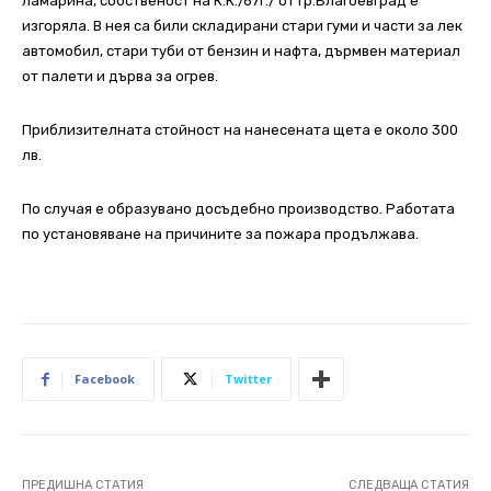
ламарина, собственост на К.К./67г./ от гр.Благоевград е
изгоряла. В нея са били складирани стари гуми и части за лек
автомобил, стари туби от бензин и нафта, дърмвен материал
от палети и дърва за огрев.
Приблизителната стойност на нанесената щета е около 300
лв.
По случая е образувано досъдебно производство. Работата
по установяване на причините за пожара продължава.
Facebook
Twitter
ПРЕДИШНА СТАТИЯ
СЛЕДВАЩА СТАТИЯ