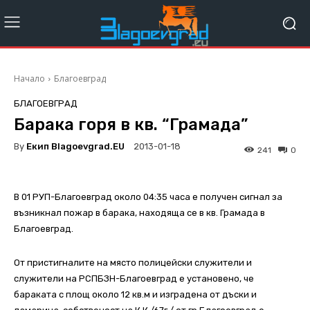
Начало
Благоевград
БЛАГОЕВГРАД
Барака горя в кв. “Грамада”
By
Екип Blagoevgrad.EU
2013-01-18
241
0
В 01 РУП-Благоевград около 04:35 часа е получен сигнал за
възникнал пожар в барака, находяща се в кв. Грамада в
Благоевград.
От пристигналите на място полицейски служители и
служители на РСПБЗН-Благоевград е установено, че
бараката с площ около 12 кв.м и изградена от дъски и