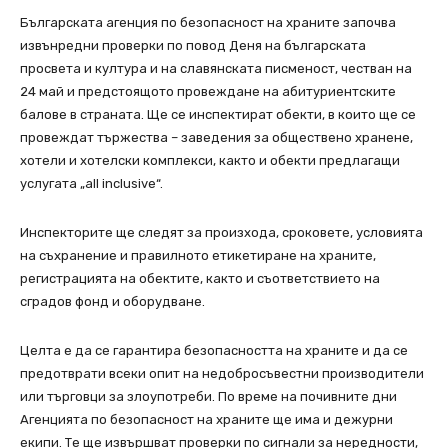
Българската агенция по безопасност на храните започва
извънредни проверки по повод Деня на българската
просвета и култура и на славянската писменост, честван на
24 май и предстоящото провеждане на абитуриентските
балове в страната. Ще се инспектират обекти, в които ще се
провеждат тържества – заведения за обществено хранене,
хотели и хотелски комплекси, както и обекти предлагащи
услугата „all inclusive“.
Инспекторите ще следят за произхода, сроковете, условията
на съхранение и правилното етикетиране на храните,
регистрацията на обектите, както и съответствието на
сградов фонд и оборудване.
Целта е да се гарантира безопасността на храните и да се
предотврати всеки опит на недобросъвестни производители
или търговци за злоупотреби. По време на почивните дни
Агенцията по безопасност на храните ще има и дежурни
екипи. Те ще извършват проверки по сигнали за нередности,