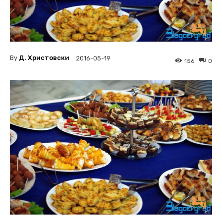
By
Д. Христовски
2016-05-19
156
0