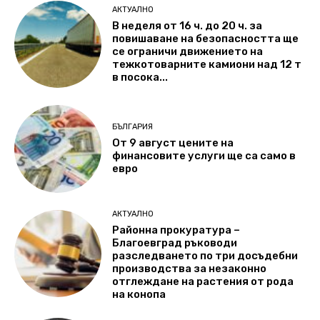
АКТУАЛНО
В неделя от 16 ч. до 20 ч. за
повишаване на безопасността ще
се ограничи движението на
тежкотоварните камиони над 12 т
в посока...
БЪЛГАРИЯ
От 9 август цените на
финансовите услуги ще са само в
евро
АКТУАЛНО
Районна прокуратура –
Благоевград ръководи
разследването по три досъдебни
производства за незаконно
отглеждане на растения от рода
на конопа