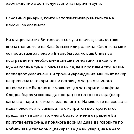
заблуждение с цел получаване на парични суми.
Основни сценарии, които използват извършителите на
измами са следните:
На стационарния Ви телефон се чува плачещ глас, оставя
впечатление че е на Ваш близък или роднина. След това мъж
се представя за лекар и Ви съобщава, че ваш близък е
пострадал и е необходима спешна операция, за която е
нужна голяма сума. Обяснява Ви се, че в противен случай ще
последват усложнения и трайни увреждания. Мнимият лекар
непрекъснато говори, не Ви оставя да задавате много
въпроси и не Ви дава възможност да затворите телефона.
Следва бърза уговорка да предадете на трето лица (напр.
санитар) парите, с които разполагате. На мястото на срещата
идва човек, който заявява, че е изпратен доктора или се
представя за санитар, много бързо отнема от ръцете Ви
приготвената сума, а понякога дори Ви дава да говорите по
мобилния му телефон с „лекаря”, за да Ви увери, че на него