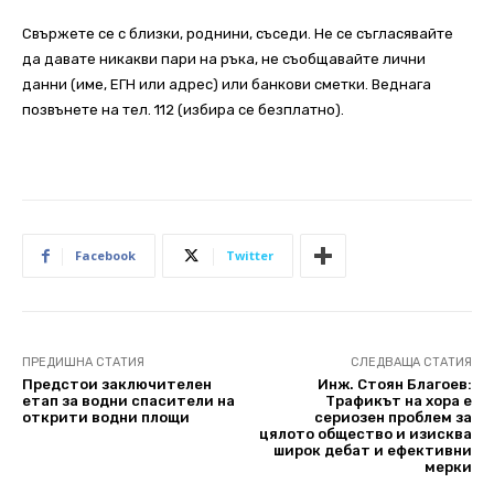
Свържете се с близки, роднини, съседи. Не се съгласявайте
да давате никакви пари на ръка, не съобщавайте лични
данни (име, ЕГН или адрес) или банкови сметки. Веднага
позвънете на тел. 112 (избира се безплатно).
Facebook
Twitter
ПРЕДИШНА СТАТИЯ
СЛЕДВАЩА СТАТИЯ
Предстои заключителен
Инж. Стоян Благоев:
етап за водни спасители на
Трафикът на хора е
открити водни площи
сериозен проблем за
цялото общество и изисква
широк дебат и ефективни
мерки