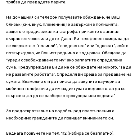
трябва да предадете парите.
На домашния си телефон получавате обаждане, че Ваш
близък (син, внук, племенник) е задържан в полицията,
защото е предизвикал катастрофа, при която е загинал
възрастен човек или дете. Дават Ви телефонен номер, за да
се свържете с “полицай”, “следовател” или “адвокат”, който
потвърждава, че Вашият роднина е задържан. Обещава да
“уреди освобождаването му” ако заплатите определена
сума. Предупреждава Ви да не се обаждате на никого, “за да
не развалите работата”. Определя Ви среща за предаване на
сумата. Възможно е и да поиска да закупите ваучери за
мобилни телефони и да им издиктувате кодовете, за да се
свърже и „за да се разбере с прокурора или съдията”.
За предотвратяване на подобен род престъпления е
необходимо гражданите да повишат вниманието си.
Веднага позвънете на тел. 112 (избира се безплатно).