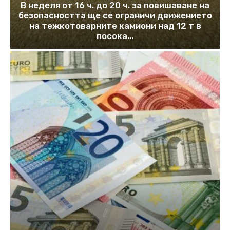
В неделя от 16 ч. до 20 ч. за повишаване на
безопасността ще се ограничи движението
на тежкотоварните камиони над 12 т в
посока...