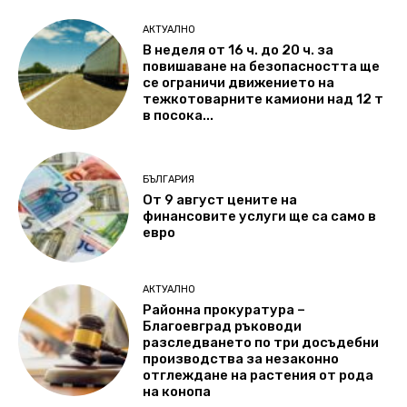
АКТУАЛНО
В неделя от 16 ч. до 20 ч. за
повишаване на безопасността ще
се ограничи движението на
тежкотоварните камиони над 12 т
в посока...
БЪЛГАРИЯ
От 9 август цените на
финансовите услуги ще са само в
евро
АКТУАЛНО
Районна прокуратура –
Благоевград ръководи
разследването по три досъдебни
производства за незаконно
отглеждане на растения от рода
на конопа