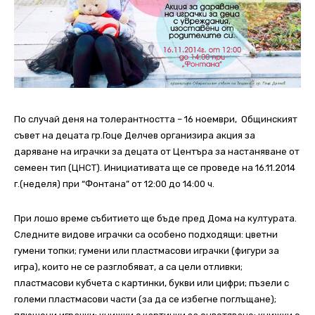
По случай деня на толерантността – 16 ноември, Общинският
съвет на децата гр.Гоце Делчев организира акция за
даряване на играчки за децата от Центъра за настаняване от
семеен тип (ЦНСТ). Инициативата ще се проведе на 16.11.2014
г.(неделя) при “Фонтана” от 12:00 до 14:00 ч.
При лошо време събитието ще бъде пред Дома на културата.
Следните видове играчки са особено подходящи: цветни
гумени топки; гумени или пластмасови играчки (фигури за
игра), които не се разглобяват, а са цели отливки;
пластмасови кубчета с картинки, букви или цифри; пъзели с
големи пластмасови части (за да се избегне поглъщане);