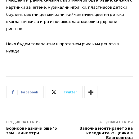
плюшени играчки; книжки с картинки за оцветяване; книжки с
картинки за четене; музикални играчки; пластмасов детски
боулинг;
цветни детски ранички/ чантички; цветни детски
възглавнички за игра и почивка; ластмасови и дървени
рингове.
Нека бъдем толерантни и протегнем ръка към децата в
нужда!
Facebook
Twitter
ПРЕДИШНА СТАТИЯ
СЛЕДВАЩА СТАТИЯ
Борисов назначи още 15
Започна монтирането на
зам.-министри
коледните къщички в
Благоевград