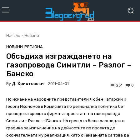
Начало
Новини
НОВИНИ
РЕГИОНА
Обсъдиха изграждането на
газопровода Симитли – Разлог –
Банско
By
Д. Христовски
2011-04-01
251
0
По искане на народните представители Любен Татарски и
Георги Икономов в Комисията по регионална политика бе
проведена среща с фирмата проектант на газопровода
Симитли – Разлог – Банско. На срещата беше разгледан и
графика за изпълнение на дейностите по проекта до
окончателната му реализация, като очакванията са това да