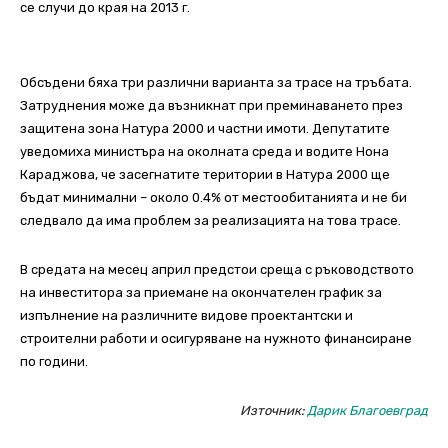
се случи до края на 2013 г.
Обсъдени бяха три различни варианта за трасе на тръбата.
Затруднения може да възникнат при преминаването през
защитена зона Натура 2000 и частни имоти. Депутатите
уведомиха министъра на околната среда и водите Нона
Караджова, че засегнатите територии в Натура 2000 ще
бъдат минимални – около 0.4% от местообитанията и не би
следвало да има проблем за реализацията на това трасе.
В средата на месец април предстои среща с ръководството
на инвеститора за приемане на окончателен график за
изпълнение на различните видове проектантски и
строителни работи и осигуряване на нужното финансиране
по години.
Източник:
Дарик Благоевград