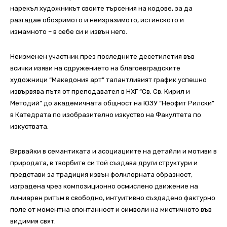
нарекъл художникът своите търсения на кодове, за да
разгадае обозримото и неизразимото, истинското и
измамното – в себе си и извън него.
Неизменен участник през последните десетилетия във
всички изяви на сдружението на благоевградските
художници “Македония арт” талантливият график успешно
извървява пътя от преподавател в НХГ “Св. Св. Кирил и
Методий” до академичната общност на ЮЗУ “Неофит Рилски”
в Катедрата по изобразително изкуство на Факултета по
изкуствата.
Вярвайки в семантиката и асоциациите на детайли и мотиви в
природата, в творбите си той създава други структури и
представи за традиция извън фолклорната образност,
изградена чрез композиционно осмислено движение на
линиарен ритъм в свободно, интуитивно създадено фактурно
поле от моментна спонтанност и символи на мистичното във
видимия свят.