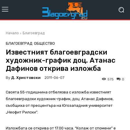
Начало
Благоевград
БЛАГОЕВГРАД
ОБЩЕСТВО
Известният благоевградски
художник-график доц. Атанас
Дафинов открива изложба
By
Д. Христовски
2011-06-07
575
0
Своята 55-годишнина отбелязва с изложба известният
благоевградски художник-график, доц. Атанас Дафинов,
съобщиха от пресцентъра на Югозападния университет
„Неофит Рилски”.
Изложбата се открива от 17.00 часа. “Колаж от спомени” е