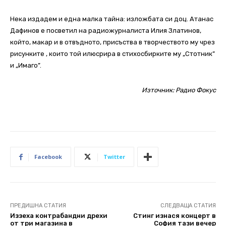
Нека издадем и една малка тайна: изложбата си доц. Атанас
Дафинов е посветил на радиожурналиста Илия Златинов,
който, макар и в отвъдното, присъства в творчеството му чрез
рисунките , които той илюсрира в стихосбирките му „Стотник”
и „Имаго”.
Източник:
Радио Фокус
Facebook
Twitter
ПРЕДИШНА СТАТИЯ
СЛЕДВАЩА СТАТИЯ
Иззеха контрабандни дрехи
Стинг изнася концерт в
от три магазина в
София тази вечер