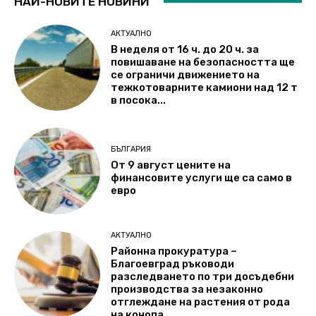
НАЙ-НОВИТЕ НОВИНИ
АКТУАЛНО
В неделя от 16 ч. до 20 ч. за
повишаване на безопасността ще
се ограничи движението на
тежкотоварните камиони над 12 т
в посока...
БЪЛГАРИЯ
От 9 август цените на
финансовите услуги ще са само в
евро
АКТУАЛНО
Районна прокуратура –
Благоевград ръководи
разследването по три досъдебни
производства за незаконно
отглеждане на растения от рода
на конопа