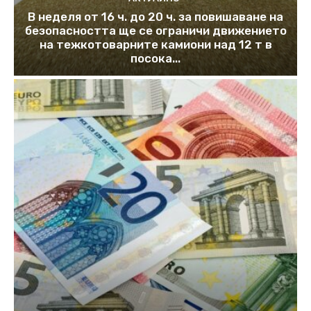
В неделя от 16 ч. до 20 ч. за повишаване на
безопасността ще се ограничи движението
на тежкотоварните камиони над 12 т в
посока...