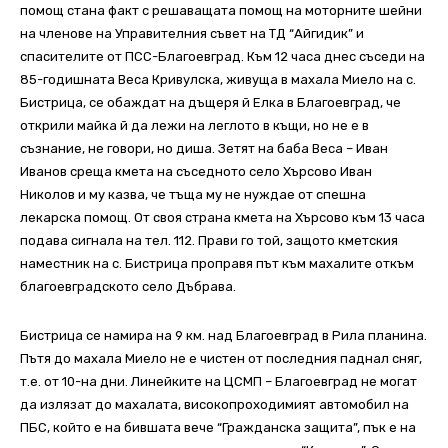
помощ стана факт с решаващата помощ на моторните шейни
на членове на Управителния съвет на ТД “Айгидик” и
спасителите от ПСС-Благоевград. Към 12 часа днес съседи на
85-годишната Веса Кривулска, живуща в махала Миело на с.
Бистрица, се обаждат на дъщеря й Елка в Благоевград, че
открили майка й да лежи на леглото в къщи, но не е в
съзнание, не говори, но диша. Зетят на баба Веса – Иван
Иванов среща кмета на съседното село Хърсово Иван
Николов и му казва, че тъща му не нуждае от спешна
лекарска помощ. От своя страна кмета на Хърсово към 13 часа
подава сигнала на тел. 112. Прави го той, защото кметския
наместник на с. Бистрица проправя път към махалите откъм
благоевградското село Дъбрава.
Бистрица се намира на 9 км. над Благоевград в Рила планина.
Пътя до махала Миело не е чистен от последния паднал сняг,
т.е. от 10-на дни. Линейките на ЦСМП – Благоевград не могат
да излязат до махалата, високопроходимият автомобил на
ПБС, който е на бившата вече “Гражданска защита”, пък е на