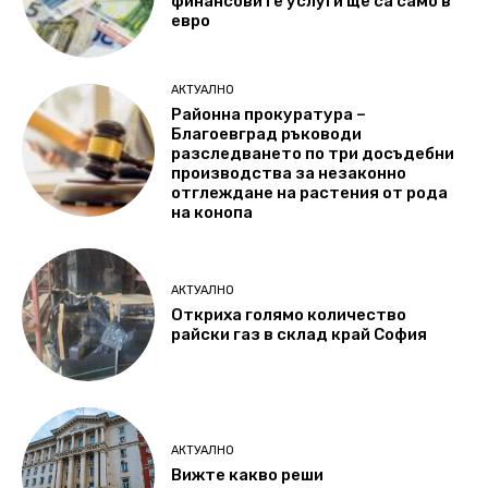
финансовите услуги ще са само в
евро
АКТУАЛНО
Районна прокуратура –
Благоевград ръководи
разследването по три досъдебни
производства за незаконно
отглеждане на растения от рода
на конопа
АКТУАЛНО
Откриха голямо количество
райски газ в склад край София
АКТУАЛНО
Вижте какво реши