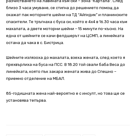
разчистването на лавината към ски – зона “Картала”. След
близо 3 часа умуване, се стигна до решението помощ да
окажат пак моторните шейни на ТД “Айгидик” и планинските
спасители. Те тръгнаха с буса си, който е 4х4 в 16.30 часа към
махалата, а двете моторни шейни – 15 минути по-късно. На
една от шейните се качи фелдшерът на ЦСМП, а линейката
остана да чака в с. Бистрица.
Шейните излязоха до махалата, взеха жената, след което я
прехвърлиха на буса на ПСС. В 18.20 той свали баба Веса до
линейката, която пък закара жената жива до Спешно –
приемно отделение на МБАЛ.
85-годишната жена най-вероятно е с инсулт, но това ще се
установява тепърва.