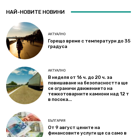
НАЙ-НОВИТЕ НОВИНИ
АКТУАЛНО
Горещо време с температури до 35
градуса
АКТУАЛНО
В неделя от 16 ч. до 20 ч. за
повишаване на безопасността ще
се ограничи движението на
тежкотоварните камиони над 12 т
в посока...
БЪЛГАРИЯ
От 9 август цените на
финансовите услуги ще са само в