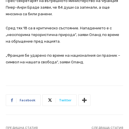
Прес-секретарят на вътрешното министерство на Франция
Пиер-Анри Браде заяви, че 84 души са загинали, а още
мнозина са били ранени.
Сред тях 18 са в критическо състояние. Нападението е с
„неоспорима терористична природа“, заяви Оланд по време
на обръщение пред нацията.
„Франция бе ударено по време на националния си празник –
символ на нашата свобода“, заяви Оланд.
Facebook
Twitter
ПРЕДИШНА СТАТИЯ
СЛЕДВАЩА СТАТИЯ