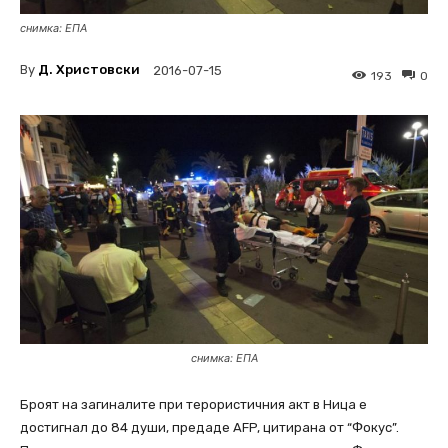
снимка: ЕПА
By
Д. Христовски
2016-07-15
193
0
снимка: ЕПА
Броят на загиналите при терористичния акт в Ница е
достигнал до 84 души, предаде AFP, цитирана от “Фокус”.