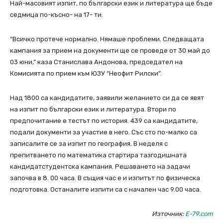
Най-масовият изпит, по български език и литература ще бъде
седмица по-късно- на 17- ти.
“Всичко протече нормално. Нямаше проблеми. Следващата
кампания за прием на документи ще се проведе от 30 май до
03 юни,” каза Станислава Андонова, председател на
Комисията по прием към ЮЗУ “Неофит Рилски”.
Над 1800 са кандидатите, заявили желанието си да се явят
на изпит по български език и литература. Втори по
предпочитание е тестът по история. 439 са кандидатите,
подали документи за участие в него. Със сто по-малко са
записалите се за изпит по география. В неделя с
препитването по математика стартира тазгодишната
кандидатстудентска кампания. Решаването на задачи
започва в 8. 00 часа. В същия час е и изпитът по физическа
подготовка. Останалите изпити са с начален час 9.00 часа.
Източник:
E-79.com