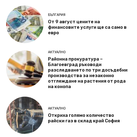
БЪЛГАРИЯ
От 9 август цените на
финансовите услуги ще са само в
евро
АКТУАЛНО
Районна прокуратура –
Благоевград ръководи
разследването по три досъдебни
производства за незаконно
отглеждане на растения от рода
на конопа
АКТУАЛНО
Откриха голямо количество
райски газ в склад край София