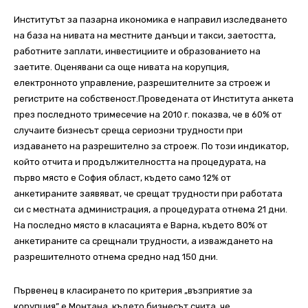
Институтът за пазарна икономика е направил изследването
на база на нивата на местните данъци и такси, заетостта,
работните заплати, инвестициите и образованието на
заетите. Оценявани са още нивата на корупция,
електронното управление, разрешителните за строеж и
регистрите на собственост.Проведената от Института анкета
през последното тримесечие на 2010 г. показва, че в 60% от
случаите бизнесът среща сериозни трудности при
издаването на разрешително за строеж. По този индикатор,
който отчита и продължителността на процедурата, на
първо място е София област, където само 12% от
анкетираните заявяват, че срещат трудности при работата
си с местната администрация, а процедурата отнема 21 дни.
На последно място в класацията е Варна, където 80% от
анкетираните са срещнали трудности, а изваждането на
разрешителното отнема средно над 150 дни.
Първенец в класирането по критерия „възприятие за
корупция” е Монтана, където бизнесът счита, че