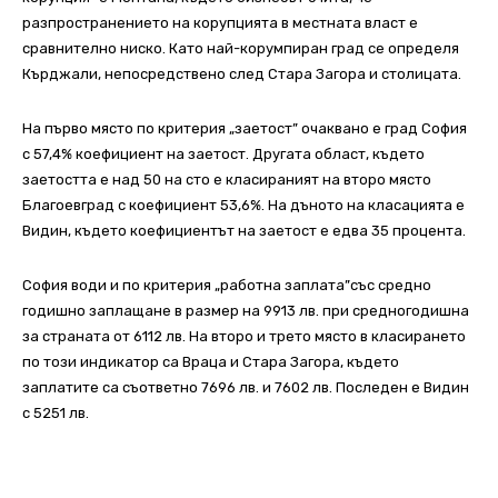
разпространението на корупцията в местната власт е
сравнително ниско. Като най-корумпиран град се определя
Кърджали, непосредствено след Стара Загора и столицата.
На първо място по критерия „заетост” очаквано е град София
с 57,4% коефициент на заетост. Другата област, където
заетостта е над 50 на сто е класираният на второ място
Благоевград с коефициент 53,6%. На дъното на класацията е
Видин, където коефициентът на заетост е едва 35 процента.
София води и по критерия „работна заплата”със средно
годишно заплащане в размер на 9913 лв. при средногодишна
за страната от 6112 лв. На второ и трето място в класирането
по този индикатор са Враца и Стара Загора, където
заплатите са съответно 7696 лв. и 7602 лв. Последен е Видин
с 5251 лв.