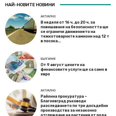
НАЙ-НОВИТЕ НОВИНИ
АКТУАЛНО
В неделя от 16 ч. до 20 ч. за
повишаване на безопасността ще
се ограничи движението на
тежкотоварните камиони над 12 т
в посока...
БЪЛГАРИЯ
От 9 август цените на
финансовите услуги ще са само в
евро
АКТУАЛНО
Районна прокуратура –
Благоевград ръководи
разследването по три досъдебни
производства за незаконно
отглеждане на растения от рода