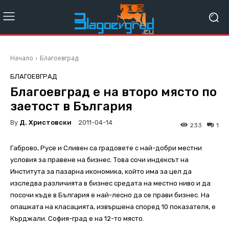
Начало
Благоевград
БЛАГОЕВГРАД
Благоевград е на второ място по
заетост в България
By
Д. Христовски
2011-04-14
233
1
Габрово, Русе и Сливен са градовете с най-добри местни
условия за правене на бизнес. Това сочи индексът на
Института за пазарна икономика, който има за цел да
изследва различията в бизнес средата на местно ниво и да
посочи къде в България е най-лесно да се прави бизнес. На
опашката на класацията, извършена според 10 показателя, е
Кърджали. София-град е на 12-то място.