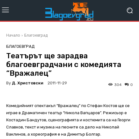
Начало
Благоевград
БЛАГОЕВГРАД
Театърът ще зарадва
благоевградчани с комедията
“Вражалец”
By
Д. Христовски
2011-11-29
304
0
Комедийният спектакъл “Вражалец” по Стефан Костов ще се
играе в Драматичен театър “Никола Вапцаров”. Режисьор е
Костадин Бандутов, сценографията и костюмита са на Георги
Славков, текст и музика на песните са дело на Николай
Ваклинов, а хореография е на Димитър Болгар.