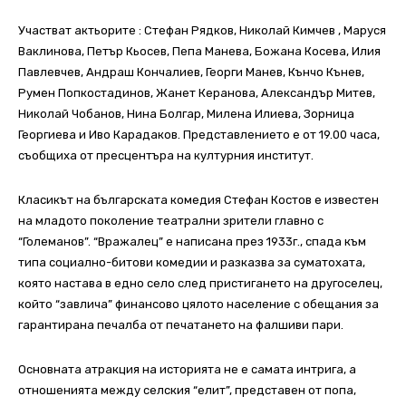
Участват актьорите : Стефан Рядков, Николай Кимчев , Маруся
Ваклинова, Петър Кьосев, Пепа Манева, Божана Косева, Илия
Павлевчев, Андраш Кончалиев, Георги Манев, Кънчо Кънев,
Румен Попкостадинов, Жанет Керанова, Александър Митев,
Николай Чобанов, Нина Болгар, Милена Илиева, Зорница
Георгиева и Иво Карадаков. Представлението е от 19.00 часа,
съобщиха от пресцентъра на културния институт.
Класикът на българската комедия Стефан Костов е известен
на младото поколение театрални зрители главно с
“Големанов”. “Вражалец” е написана през 1933г., спада към
типа социално-битови комедии и разказва за суматохата,
която настава в едно село след пристигането на другоселец,
който “завлича” финансово цялото население с обещания за
гарантирана печалба от печатането на фалшиви пари.
Основната атракция на историята не е самата интрига, а
отношенията между селския “елит”, представен от попа,