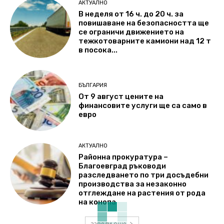
АКТУАЛНО
В неделя от 16 ч. до 20 ч. за
повишаване на безопасността ще
се ограничи движението на
тежкотоварните камиони над 12 т
в посока...
БЪЛГАРИЯ
От 9 август цените на
финансовите услуги ще са само в
евро
АКТУАЛНО
Районна прокуратура –
Благоевград ръководи
разследването по три досъдебни
производства за незаконно
отглеждане на растения от рода
на конопа
зареди още