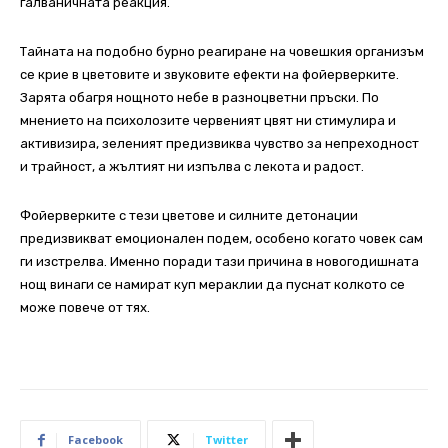
галваничната реакция.
Тайната на подобно бурно реагиране на човешкия организъм
се крие в цветовите и звуковите ефекти на фойерверките.
Зарята обагря нощното небе в разноцветни пръски. По
мнението на психолозите червеният цвят ни стимулира и
активизира, зеленият предизвиква чувство за непреходност
и трайност, а жълтият ни изпълва с лекота и радост.
Фойерверките с тези цветове и силните детонации
предизвикват емоционален подем, особено когато човек сам
ги изстрелва. Именно поради тази причина в новогодишната
нощ винаги се намират куп мераклии да пуснат колкото се
може повече от тях.
Facebook
Twitter