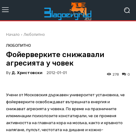
Начало
Любопитно
ЛЮБОПИТНО
Фойерверките снижавали
агресията у човек
By
Д. Христовски
2012-01-01
278
0
Учени от Московския държавен университет установиха, че
фойерверките освобождават вътрешната енергия и
снижават агресията у човека. По време на празничните
илюминации психолозите констатирали, че се променя
активността на главната кора на мозъка, както и кръвното
налягане, пулсът, честотата на дишане и кожно-