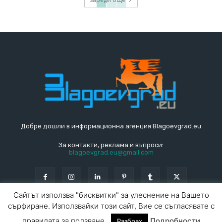
Добре дошли в информационна агенция Blagoevgrad.eu
За контакти, реклама и въпроси:
blagoevgrad.eu@gmail.com
Сайтът използва "бисквитки" за улеснение на Вашето
сърфиране. Използвайки този сайт, Вие се съгласявате с
© Blagoevgrad.EU 2010 - 2026
Общи условия
|
правилата за ползване.
Подробности
Разбрах