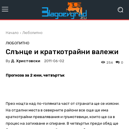
Начало
Любопитно
ЛЮБОПИТНО
Слънце и краткотрайни валежи
By
Д. Христовски
2011-06-02
256
0
Прогноза за 2 юни, четвъртък
През нощта над по-голямата част от страната ще се изясни.
На отделни места в северните райони все още ще има
краткотрайни превалявания и гръмотевици, които ще са в
процес на затихване и спиране. В четвъртък преди обяд ще