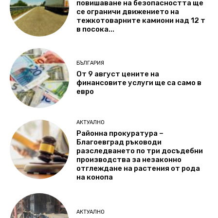
повишаване на безопасността ще
се ограничи движението на
тежкотоварните камиони над 12 т
в посока...
БЪЛГАРИЯ
От 9 август цените на
финансовите услуги ще са само в
евро
АКТУАЛНО
Районна прокуратура –
Благоевград ръководи
разследването по три досъдебни
производства за незаконно
отглеждане на растения от рода
на конопа
АКТУАЛНО