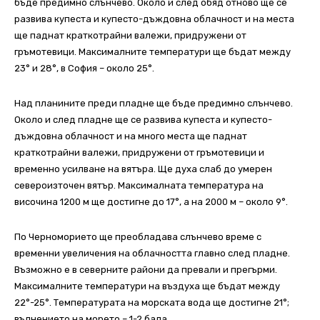
бъде предимно слънчево. Около и след обяд отново ще се
развива купеста и купесто-дъждовна облачност и на места
ще паднат краткотрайни валежи, придружени от
гръмотевици. Максималните температури ще бъдат между
23° и 28°, в София – около 25°.
Над планините преди пладне ще бъде предимно слънчево.
Около и след пладне ще се развива купеста и купесто-
дъждовна облачност и на много места ще паднат
краткотрайни валежи, придружени от гръмотевици и
временно усилване на вятъра. Ще духа слаб до умерен
североизточен вятър. Максималната температура на
височина 1200 м ще достигне до 17°, а на 2000 м – около 9°.
По Черноморието ще преобладава слънчево време с
временни увеличения на облачността главно след пладне.
Възможно е в северните райони да превали и прегърми.
Максималните температури на въздуха ще бъдат между
22°-25°. Температурата на морската вода ще достигне 21°;
вълнението на морето – 1-2 бала.