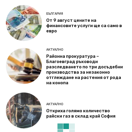
БЪЛГАРИЯ
От 9 август цените на
финансовите услуги ще са само в
евро
АКТУАЛНО
Районна прокуратура –
Благоевград ръководи
разследването по три досъдебни
производства за незаконно
отглеждане на растения от рода
на конопа
АКТУАЛНО
Откриха голямо количество
райски газ в склад край София