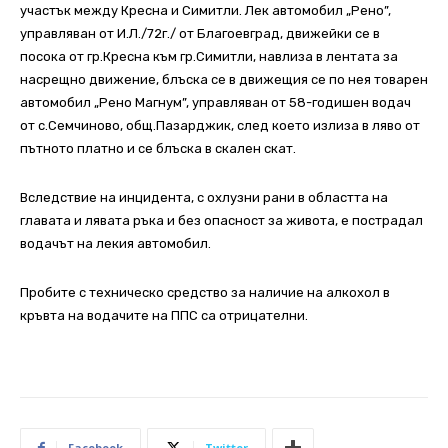
участък между Кресна и Симитли. Лек автомобил „Рено”,
управляван от И.Л./72г./ от Благоевград, движейки се в
посока от гр.Кресна към гр.Симитли, навлиза в лентата за
насрещно движение, блъска се в движещия се по нея товарен
автомобил „Рено Магнум”, управляван от 58-годишен водач
от с.Семчиново, общ.Пазарджик, след което излиза в ляво от
пътното платно и се блъска в скален скат.
Вследствие на инцидента, с охлузни рани в областта на
главата и лявата ръка и без опасност за живота, е пострадал
водачът на лекия автомобил.
Пробите с техническо средство за наличие на алкохол в
кръвта на водачите на ППС са отрицателни.
Facebook
Twitter