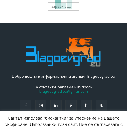
зареди още
Добре дошли в информационна агенция Blagoevgrad.eu
За контакти, реклама и въпроси:
blagoevgrad.eu@gmail.com
Сайтът използва "бисквитки" за улеснение на Вашето
сърфиране. Използвайки този сайт, Вие се съгласявате с