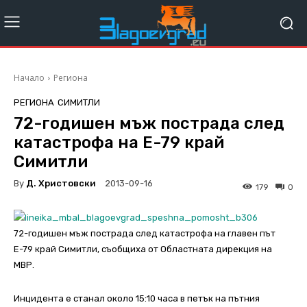
Начало
Региона
РЕГИОНА
СИМИТЛИ
72-годишен мъж пострада след
катастрофа на Е-79 край
Симитли
By
Д. Христовски
2013-09-16
179
0
72-годишен мъж пострада след катастрофа на главен път
Е-79 край Симитли, съобщиха от Областната дирекция на
МВР.
Инцидента е станал около 15:10 часа в петък на пътния