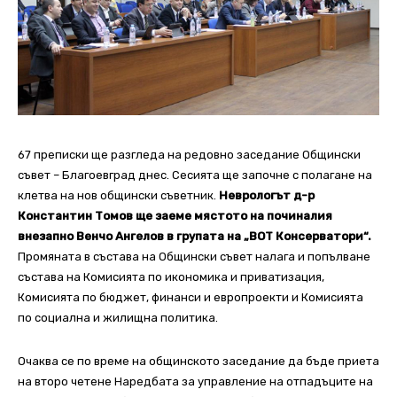
67 преписки ще разгледа на редовно заседание Общински
съвет – Благоевград днес. Сесията ще започне с полагане на
клетва на нов общински съветник.
Неврологът д-р
Константин Томов ще заеме мястото на починалия
внезапно Венчо Ангелов в групата на „ВОТ Консерватори“.
Промяната в състава на Общински съвет налага и попълване
състава на Комисията по икономика и приватизация,
Комисията по бюджет, финанси и европроекти и Комисията
по социална и жилищна политика.
Очаква се по време на общинското заседание да бъде приета
на второ четене Наредбата за управление на отпадъците на