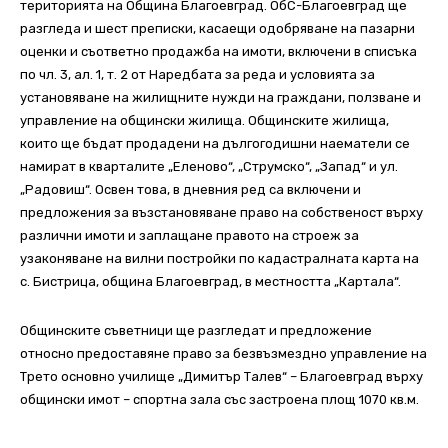
територията на Община Благоевград.
ОбС-Благоевград ще
разгледа и шест преписки, касаещи одобряване на пазарни
оценки и съответно продажба на имоти, включени в списъка
по чл. 3, ал. 1, т. 2 от Наредбата за реда и условията за
установяване на жилищните нужди на граждани, ползване и
управление на общински жилища. Общинските жилища,
които ще бъдат продадени на дългогодишни наематели се
намират в кварталите „Еленово“, „Струмско“, „Запад“ и ул.
„Радовиш“. Освен това, в дневния ред са включени и
предложения за възстановяване право на собственост върху
различни имоти и заплащане правото на строеж за
узаконяване на вилни постройки по кадастралната карта на
с. Бистрица, община Благоевград, в местността „Картала“.
Общинските съветници ще разгледат и предложение
относно предоставяне право за безвъзмездно управление на
Трето основно училище „Димитър Талев“ – Благоевград върху
общински имот – спортна зала със застроена площ 1070 кв.м.