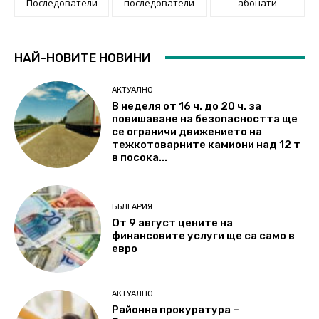
Последователи
последователи
абонати
НАЙ-НОВИТЕ НОВИНИ
АКТУАЛНО
В неделя от 16 ч. до 20 ч. за
повишаване на безопасността ще
се ограничи движението на
тежкотоварните камиони над 12 т
в посока...
БЪЛГАРИЯ
От 9 август цените на
финансовите услуги ще са само в
евро
АКТУАЛНО
Районна прокуратура –