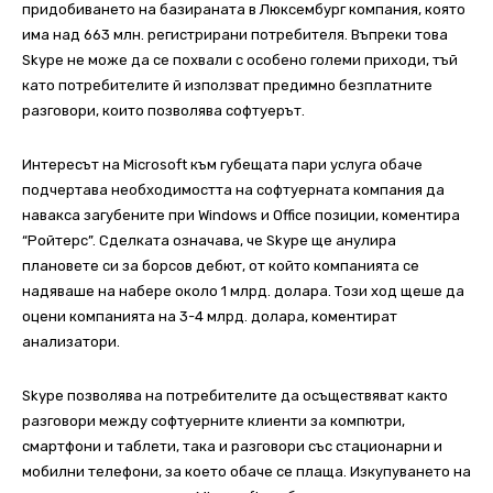
придобиването на базираната в Люксембург компания, която
има над 663 млн. регистрирани потребителя. Въпреки това
Skype не може да се похвали с особено големи приходи, тъй
като потребителите й използват предимно безплатните
разговори, които позволява софтуерът.
Интересът на Microsoft към губещата пари услуга обаче
подчертава необходимостта на софтуерната компания да
навакса загубените при Windows и Office позиции, коментира
“Ройтерс”. Сделката означава, че Skype ще анулира
плановете си за борсов дебют, от който компанията се
надяваше на набере около 1 млрд. долара. Този ход щеше да
оцени компанията на 3-4 млрд. долара, коментират
анализатори.
Skype позволява на потребителите да осъществяват както
разговори между софтуерните клиенти за компютри,
смартфони и таблети, така и разговори със стационарни и
мобилни телефони, за което обаче се плаща. Изкупуването на