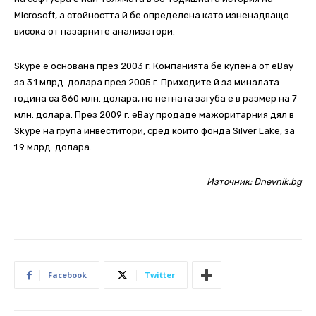
Microsoft, а стойността й бе определена като изненадващо
висока от пазарните анализатори.
Skype е основана през 2003 г. Компанията бе купена от eBay
за 3.1 млрд. долара през 2005 г. Приходите й за миналата
година са 860 млн. долара, но нетната загуба е в размер на 7
млн. долара. През 2009 г. eBay продаде мажоритарния дял в
Skype на група инвеститори, сред които фонда Silver Lake, за
1.9 млрд. долара.
Източник:
Dnevnik.bg
Facebook
Twitter