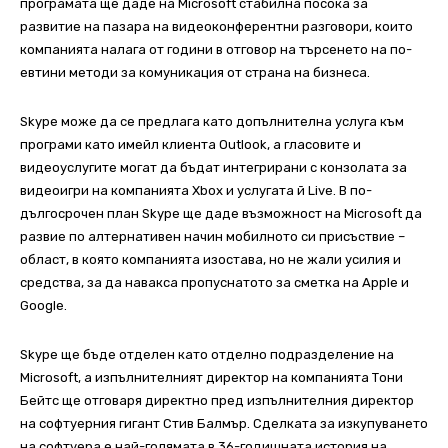
програмата ще даде на Microsoft стабилна посока за
развитие на пазара на видеоконферентни разговори, които
компанията налага от години в отговор на търсенето на по-
евтини методи за комуникация от страна на бизнеса.
Skype може да се предлага като допълнителна услуга към
програми като имейл клиента Outlook, а гласовите и
видеоуслугите могат да бъдат интегрирани с конзолата за
видеоигри на компанията Xbox и услугата й Live. В по-
дългосрочен план Skype ще даде възможност на Microsoft да
развие по алтернативен начин мобилното си присъствие –
област, в която компанията изостава, но не жали усилия и
средства, за да навакса пропуснатото за сметка на Apple и
Google.
Skype ще бъде отделен като отделно подразделение на
Microsoft, а изпълнителният директор на компанията Тони
Бейтс ще отговаря директно пред изпълнителния директор
на софтуерния гигант Стив Балмър. Сделката за изкупуването
на софтуера е най-голямата в 36-годишната история на