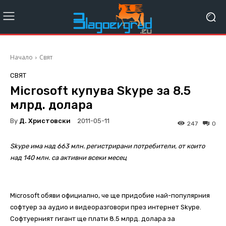
Начало
Свят
СВЯТ
Microsoft купува Skype за 8.5
млрд. долара
By
Д. Христовски
2011-05-11
247
0
Skype има над 663 млн. регистрирани потребители, от които
над 140 млн. са активни всеки месец
Microsoft обяви официално, че ще придобие най-популярния
софтуер за аудио и видеоразговори през интернет Skype.
Софтуерният гигант ще плати 8.5 млрд. долара за