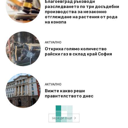
Благоевград ръководи
разследването по три досъдебни
производства за незаконно
отглеждане на растения от рода
на конопа
АКТУАЛНО
Откриха голямо количество
райски газ в склад край София
АКТУАЛНО
Вижте какво реши
правителството днес
зареди още