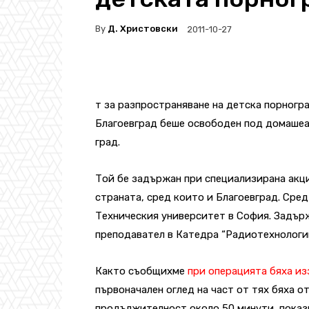
By
Д. Христовски
2011-10-27
т за разпространяване на детска порногр
Благоевград беше освободен под домашеа
град.
Той бе задържан при специализирана акци
страната, сред които и Благоевград. Сре
Техническия университет в София. Задърж
преподавател в Катедра “Радиотехнологии
Както съобщихме
при операцията бяха из
първоначален оглед на част от тях бяха 
продължителност около 50 минути, показ