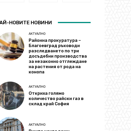
АЙ-НОВИТЕ НОВИНИ
АКТУАЛНО
Районна прокуратура –
Благоевград ръководи
разследването по три
досъдебни производства
за незаконно отглеждане
на растения от рода на
конопа
АКТУАЛНО
Откриха голямо
количество райски газ в
склад край София
АКТУАЛНО