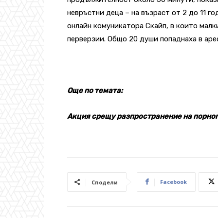
невръстни деца – на възраст от 2 до 11 г
онлайн комуникатора Скайп, в които малк
перверзии. Общо 20 души попаднаха в арес
Още по темата:
Акция срещу разпространение на порног
Facebook
Сподели