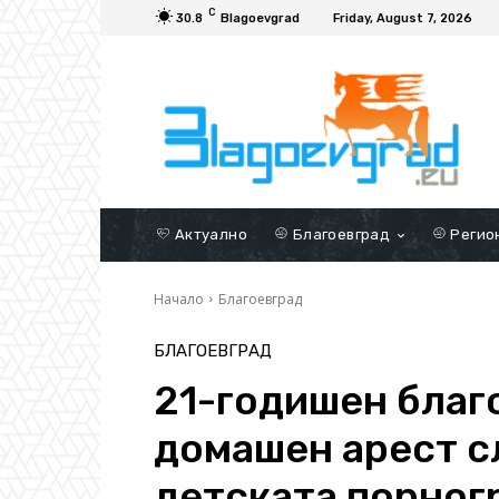
C
30.8
Blagoevgrad
Friday, August 7, 2026
Актуално
Благоевград
Регио
Начало
Благоевград
БЛАГОЕВГРАД
21-годишен благ
домашен арест с
детската порног