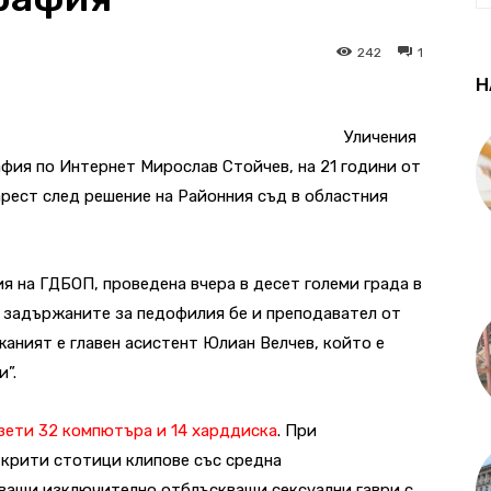
242
1
Н
Уличения
афия по Интернет Мирослав Стойчев, на 21 години от
рест след решение на Районния съд в областния
я на ГДБОП, проведена вчера в десет големи града в
д задържаните за педофилия бе и преподавател от
аният е главен асистент Юлиан Велчев, който е
”.
зети 32 компютъра и 14 харддиска
. При
открити стотици клипове със средна
ващи изключително отблъскващи сексуални гаври с