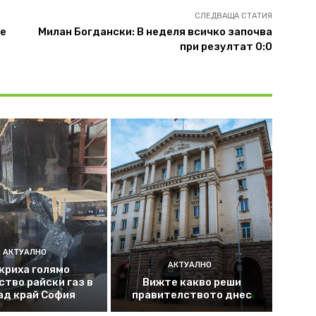
СЛЕДВАЩА СТАТИЯ
ие
Милан Богдански: В неделя всичко започва
при резултат 0:0
АКТУАЛНО
АКТУАЛНО
криха голямо
ство райски газ в
Вижте какво реши
ад край София
правителството днес