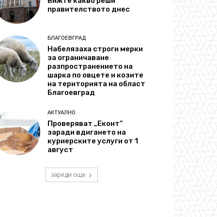
Вижте какво реши
правителството днес
БЛАГОЕВГРАД
Набелязаха строги мерки
за ограничаване
разпространението на
шарка по овцете и козите
на територията на област
Благоевград
АКТУАЛНО
Проверяват „Еконт“
заради вдигането на
куриерските услуги от 1
август
зареди още