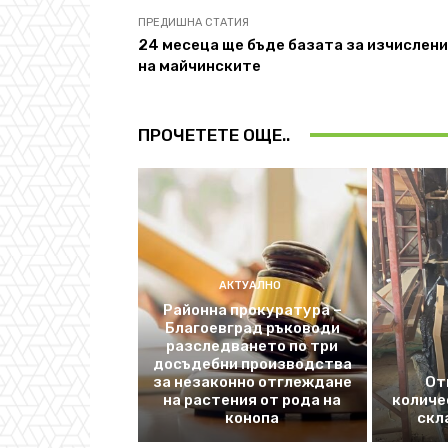
ПРЕДИШНА СТАТИЯ
24 месеца ще бъде базата за изчислен
на майчинските
ПРОЧЕТЕТЕ ОЩЕ..
АКТУАЛНО
Районна прокуратура –
Благоевград ръководи
разследването по три
досъдебни производства
за незаконно отглеждане
От
на растения от рода на
количе
конопа
скл