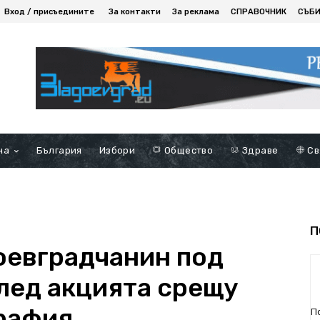
Вход / присъедините
За контакти
За реклама
СПРАВОЧНИК
СЪБ
на
България
Избори
Общество
Здраве
Св
П
оевградчанин под
лед акцията срещу
рафия
П