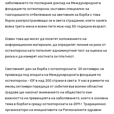
заболяването по последния доклад на Международната
фондация по остеопороза, съставен специално за
тазгодишното отбелязване на световния за борба с това
бързо разпространяващо се в света страдание, което засяга
всяка трета жена и всеки пети мъж над 50-годишна възраст.
Освен това ще могат да посетят изложението на
информационни материали, да определят личния си риск от
остеопороза като попълнят едноминутния тест за оценка на
риска и да измерят костната си плътност .
Световният ден за борба с остеопорозата- 20 октомври, се
провежда под егидата на Международната фондация по
остеопороза – IOF в над 200 страни в света. У нас в рамките на
месец октомври поредица от събития във всички областни
градове ще насочат вниманието на обществото към
важността на превенцията на заболяването, което е основна
тема в борбата срещу остеопорозата за 2011 г. Традиционно
организатори на инициативите са Регионалните здравни