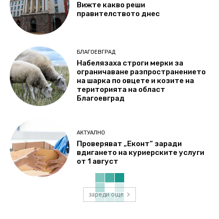
Вижте какво реши
правителството днес
БЛАГОЕВГРАД
Набелязаха строги мерки за
ограничаване разпространението
на шарка по овцете и козите на
територията на област
Благоевград
АКТУАЛНО
Проверяват „Еконт“ заради
вдигането на куриерските услуги
от 1 август
зареди още