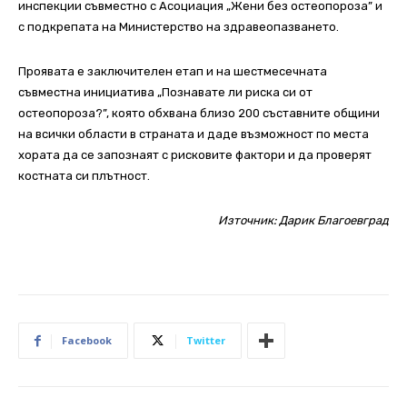
инспекции съвместно с Асоциация „Жени без остеопороза” и
с подкрепата на Министерство на здравеопазването.
Проявата е заключителен етап и на шестмесечната
съвместна инициатива „Познавате ли риска си от
остеопороза?”, която обхвана близо 200 съставните общини
на всички области в страната и даде възможност по места
хората да се запознаят с рисковите фактори и да проверят
костната си плътност.
Източник:
Дарик Благоевград
Facebook
Twitter