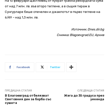
На 10 февруари щастливец от Кубрат грабна рекордната сума
от над 7 млн. лв. във второ теглене, а в същия тираж в
Сунгурларе беше спечелен и джакпотът в първо теглене на
6/49 – над 1,3 млн. лв.
Източник:
Dnes.dir.bg
Снимка: Blagoevgrad.EU, Архив
Facebook
Twitter
ПРЕДИШНА СТАТИЯ
СЛЕДВАЩА СТАТИЯ
В Благоевград отбелязват
Жега до 35 градуса през
Световния ден за борба със
уикенда
сушата