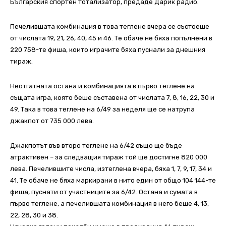
Българския спортен тотализатор, предаде Дарик радио.
Печелившата комбинация в това теглене вчера се състоеше
от числата 19, 21, 26, 40, 45 и 46. Те обаче не бяха попълнени в
220 758-те фиша, които играчите бяха пуснали за днешния
тираж.
Неотгатната остана и комбинацията в първо теглене на
същата игра, която беше съставена от числата 7, 8, 16, 22, 30 и
49. Така в това теглене на 6/49 за неделя ще се натрупа
джакпот от 735 000 лева.
Джакпотът във второ теглене на 6/42 също ще бъде
атрактивен – за следващия тираж той ще достигне 820 000
лева. Печелившите числа, изтеглена вчера, бяха 1, 7, 9, 17, 34 и
41. Те обаче не бяха маркирани в нито един от общо 104 144-те
фиша, пуснати от участниците за 6/42. Остана и сумата в
първо теглене, а печелившата комбинация в него беше 4, 13,
22, 28, 30 и 38.