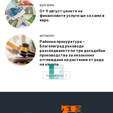
БЪЛГАРИЯ
От 9 август цените на
финансовите услуги ще са само в
евро
АКТУАЛНО
Районна прокуратура –
Благоевград ръководи
разследването по три досъдебни
производства за незаконно
отглеждане на растения от рода
на конопа
зареди още