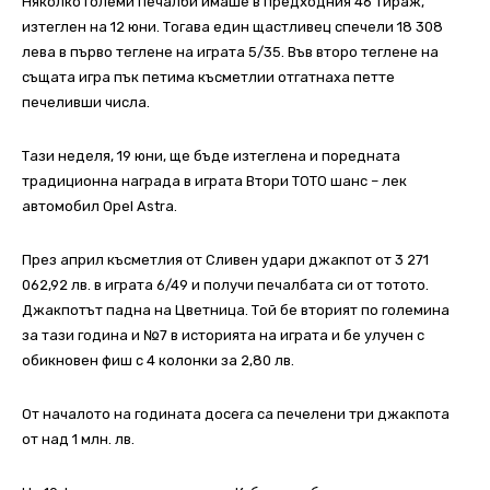
Няколко големи печалби имаше в предходния 46 тираж,
изтеглен на 12 юни. Тогава един щастливец спечели 18 308
лева в първо теглене на играта 5/35. Във второ теглене на
същата игра пък петима късметлии отгатнаха петте
печеливши числа.
Тази неделя, 19 юни, ще бъде изтеглена и поредната
традиционна награда в играта Втори ТОТО шанс – лек
автомобил Opel Astra.
През април късметлия от Сливен удари джакпот от 3 271
062,92 лв. в играта 6/49 и получи печалбата си от тотото.
Джакпотът падна на Цветница. Той бе вторият по големина
за тази година и №7 в историята на играта и бе улучен с
обикновен фиш с 4 колонки за 2,80 лв.
От началото на годината досега са печелени три джакпота
от над 1 млн. лв.