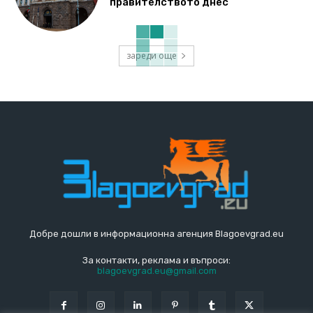
правителството днес
зареди още
Добре дошли в информационна агенция Blagoevgrad.eu
За контакти, реклама и въпроси:
blagoevgrad.eu@gmail.com