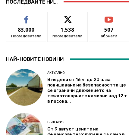
ПОСЛЕДВАЙТЕ НИ...
83,000
1,538
507
Последователи
последователи
абонати
НАЙ-НОВИТЕ НОВИНИ
АКТУАЛНО
В неделя от 16 ч. до 20 ч. за
повишаване на безопасността ще
се ограничи движението на
тежкотоварните камиони над 12 т
в посока...
БЪЛГАРИЯ
От 9 август цените на
финансовите услуги ще са само в