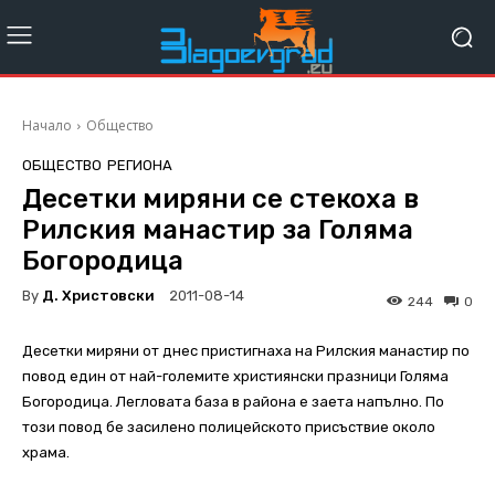
Начало
Общество
ОБЩЕСТВО
РЕГИОНА
Десетки миряни се стекоха в
Рилския манастир за Голяма
Богородица
By
Д. Христовски
2011-08-14
244
0
Десетки миряни от днес пристигнаха на Рилския манастир по
повод един от най-големите християнски празници Голяма
Богородица. Легловата база в района е заета напълно. По
този повод бе засилено полицейското присъствие около
храма.