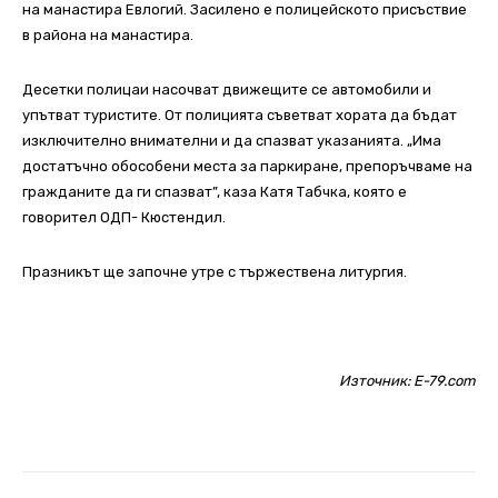
на манастира Евлогий.
Засилено е полицейското присъствие
в района на манастира.
Десетки полицаи насочват движещите се автомобили и
упътват туристите. От полицията съветват хората да бъдат
изключително внимателни и да спазват указанията.
„Има
достатъчно обособени места за паркиране, препоръчваме на
гражданите да ги спазват”, каза Катя Табчка, която е
говорител ОДП- Кюстендил.
Празникът ще започне утре с тържествена литургия.
Източник:
E-79.com