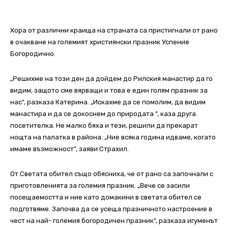
Хора от различни краища на страната са пристигнали от рано
в очакване на големият християнски празник Успение
Богородично.
„Решихме на този ден да дойдем до Рилския манастир да го
видим, защото сме вярващи и това е един голям празник за
нас”, разказа Катерина. „Искахме да се помолим, да видим
манастира и да се докоснем до природата ”, каза друга
посетителка. Не малко бяха и тези, решили да прекарат
нощта на палатка в района. „Ние всяка година идваме, когато
имаме възможност”, заяви Страхил.
От Светата обител също обясниха, че от рано са започнали с
приготовленията за големия празник. „Вече се засили
посещаемостта и ние като домакини в светата обител се
подготвяме. Започва да се усеща празничното настроение в
чест на най- големия богородичен празник”, разказа игуменът