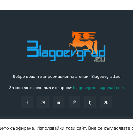
Добре дошли в информационна агенция Blagoevgrad.eu
За контакти, реклама и въпроси:
blagoevgrad.eu@gmail.com
ето сърфиране. Използвайки този сайт, Вие се съгласявате 