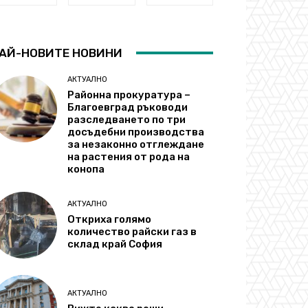
АЙ-НОВИТЕ НОВИНИ
АКТУАЛНО
Районна прокуратура –
Благоевград ръководи
разследването по три
досъдебни производства
за незаконно отглеждане
на растения от рода на
конопа
АКТУАЛНО
Откриха голямо
количество райски газ в
склад край София
АКТУАЛНО