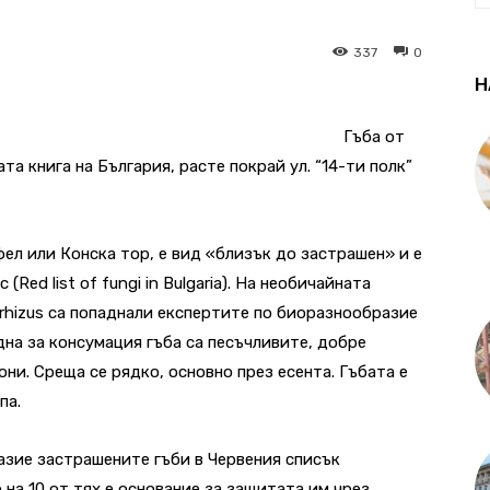
337
0
Н
Гъба от
ната книга на България, расте покрай ул. “14-ти полк”
ел или Конска тор, е вид «близък до застрашен» и е
 (Red list of fungi in Bulgaria). На необичайната
arrhizus са попаднали експертите по биоразнообразие
дна за консумация гъба са песъчливите, добре
они. Среща се рядко, основно през есента. Гъбата е
па.
азие застрашените гъби в Червения списък
 на 10 от тях е основание за защитата им чрез