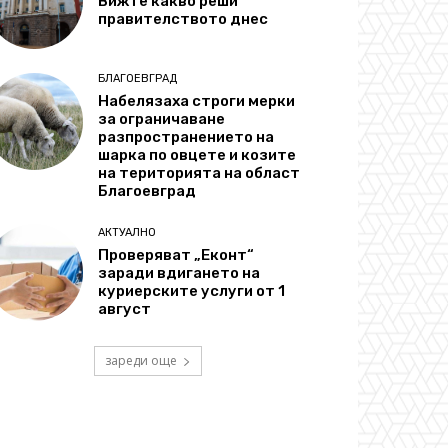
Вижте какво реши
правителството днес
БЛАГОЕВГРАД
Набелязаха строги мерки
за ограничаване
разпространението на
шарка по овцете и козите
на територията на област
Благоевград
АКТУАЛНО
Проверяват „Еконт“
заради вдигането на
куриерските услуги от 1
август
зареди още