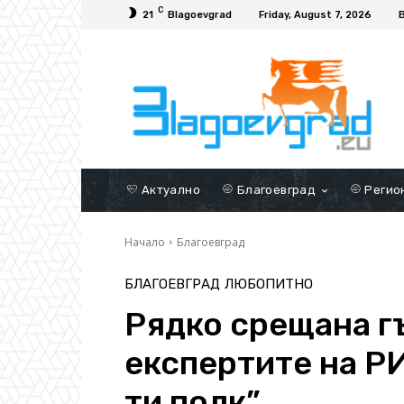
C
21
Blagoevgrad
Friday, August 7, 2026
Актуално
Благоевград
Регио
Начало
Благоевград
БЛАГОЕВГРАД
ЛЮБОПИТНО
Рядко срещана г
експертите на РИ
ти полк”