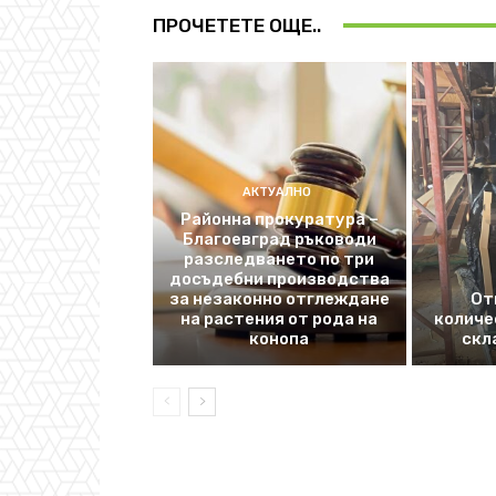
ПРОЧЕТЕТЕ ОЩЕ..
АКТУАЛНО
Районна прокуратура –
Благоевград ръководи
разследването по три
досъдебни производства
за незаконно отглеждане
От
на растения от рода на
количе
конопа
скл