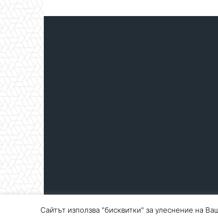
Сайтът използва "бисквитки" за улеснение на Ваш