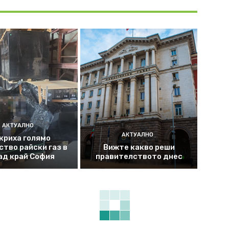
АКТУАЛНО
АКТУАЛНО
криха голямо
ство райски газ в
Вижте какво реши
ад край София
правителството днес