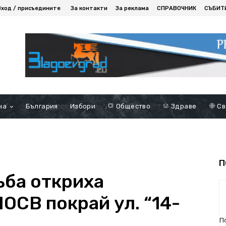
Вход / присъедините
За контакти
За реклама
СПРАВОЧНИК
СЪБИТ
на
България
Избори
Общество
Здраве
Св
П
ъба откриха
ОСВ покрай ул. “14-
П