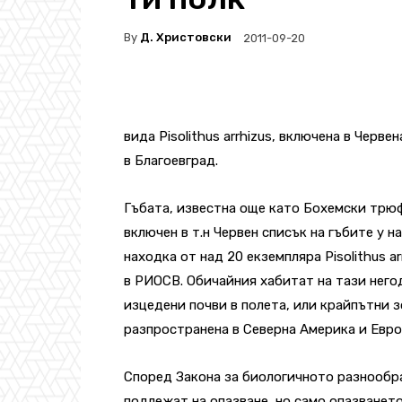
By
Д. Христовски
2011-09-20
вида Pisolithus arrhizus, включена в Черве
в Благоевград.
Гъбата, известна още като Бохемски трюф
включен в т.н Червен списък на гъбите у нас
находка от над 20 екземпляра Pisolithus 
в РИОСВ. Обичайния хабитат на тази него
изцедени почви в полета, или крайпътни з
разпространена в Северна Америка и Евро
Според Закона за биологичното разнообр
подлежат на опазване, но само опазването