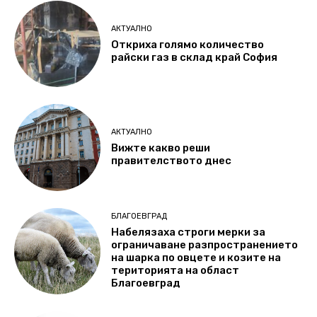
АКТУАЛНО
Откриха голямо количество
райски газ в склад край София
АКТУАЛНО
Вижте какво реши
правителството днес
БЛАГОЕВГРАД
Набелязаха строги мерки за
ограничаване разпространението
на шарка по овцете и козите на
територията на област
Благоевград