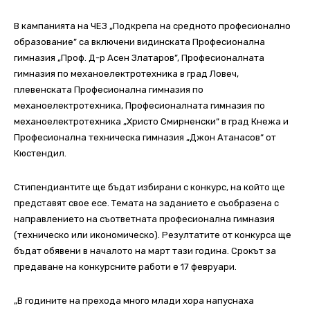
В кампанията на ЧЕЗ „Подкрепа на средното професионално
образование” са включени видинската Професионална
гимназия „Проф. Д-р Асен Златаров”, Професионалната
гимназия по механоелектротехника в град Ловеч,
плевенската Професионална гимназия по
механоелектротехника, Професионалната гимназия по
механоелектротехника „Христо Смирненски“ в град Кнежа и
Професионална техническа гимназия „Джон Атанасов“ от
Кюстендил.
Стипендиантите ще бъдат избирани с конкурс, на който ще
представят свое есе. Темата на заданието е съобразена с
направлението на съответната професионална гимназия
(техническо или икономическо). Резултатите от конкурса ще
бъдат обявени в началото на март тази година. Срокът за
предаване на конкурсните работи е 17 февруари.
„В годините на прехода много млади хора напуснаха