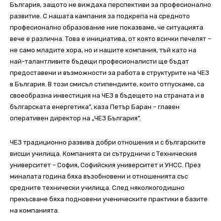
България, защото не виждаха перспективи за професионално
развитие. С нашата кампания за подкрепа на средното
професионално образование ние показваме, че ситуацията
вече е различна. Това е инициатива, от която всички печелят –
не само младите хора, но и нашите компания, тъй като на
най-талантливите бъдещи професионалисти ще бъдат
предоставени и възможности за работа в структурите на ЧЕЗ
в България. В този смисъл стипендиите, които отпускаме, са
своеобразна инвестиция на ЧЕЗ в бъдещето на страната и в
българската енергетика”, каза Петър Баран – главен
оперативен директор на „ЧЕЗ България”.
ЧЕЗ традиционно развива добри отношения и с българските
висши училища. Компанията си сътрудничи с Техническия
университет – София, Софийския университет и УНСС. През
миналата година бяха възобновени и отношенията със
средните технически училища. След няколкогодишно
прекъсване бяха подновени ученическите практики в базите
на компанията.