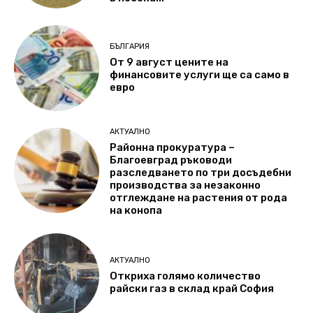
БЪЛГАРИЯ
От 9 август цените на
финансовите услуги ще са само в
евро
АКТУАЛНО
Районна прокуратура –
Благоевград ръководи
разследването по три досъдебни
производства за незаконно
отглеждане на растения от рода
на конопа
АКТУАЛНО
Откриха голямо количество
райски газ в склад край София