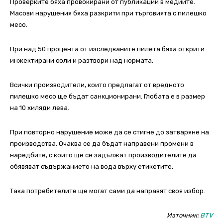
Проверките бяха провокирани от публикации в медиите.
Масови нарушения бяха разкрити при търговията с пилешко
месо.
При над 50 процента от изследваните пилета бяха открити
инжектирани соли и разтвори над нормата.
Всички производители, които предлагат от вредното
пилешко месо ще бъдат санкционирани. Глобата е в размер
на 10 хиляди лева.
При повторно нарушение може да се стигне до затваряне на
производства. Очаква се да бъдат направени промени в
наредбите, с които ще се задължат производителите да
обявяват съдържанието на вода върху етикетите.
Така потребителите ще могат сами да направят своя избор.
Източник:
BTV