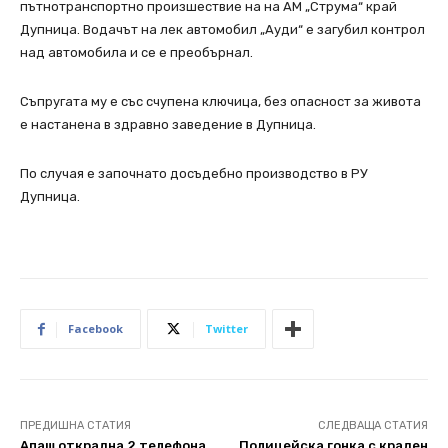
пътнотранспортно произшествие на на АМ „Струма“ край
Дупница. Водачът на лeк автомобил „Ауди“ е загубил контрол
над автомобила и се е преобърнал.
Съпругата му е със счупена ключица, без опасност за живота
е настанена в здравно заведение в Дупница.
По случая е започнато досъдебно производство в РУ
Дупница.
Facebook
Twitter
ПРЕДИШНА СТАТИЯ
СЛЕДВАЩА СТАТИЯ
Апаш oткрадна 2 телефона
Полицейска гонка с краден