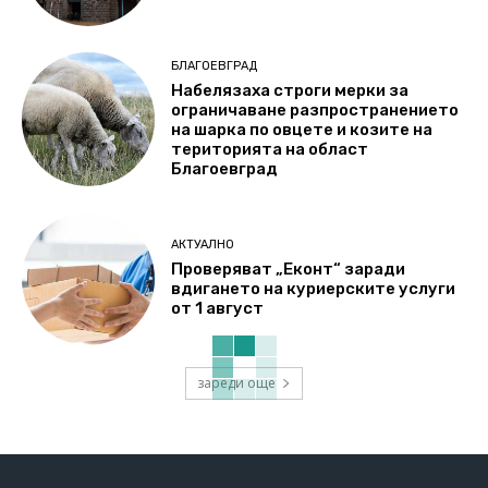
БЛАГОЕВГРАД
Набелязаха строги мерки за
ограничаване разпространението
на шарка по овцете и козите на
територията на област
Благоевград
АКТУАЛНО
Проверяват „Еконт“ заради
вдигането на куриерските услуги
от 1 август
зареди още