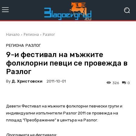
Начало
Региона
Разлог
РЕГИОНА
РАЗЛОГ
9-и фестивал на мъжките
фолклорни певци се провежда в
Разлог
By
Д. Христовски
2011-10-01
326
0
Девети Фестивал на мъжките фолклорни певчески групи и
индивидуални изпълнители Разлог 2011 се провежда на
площад “Преображение” в центъра на Разлог.
Програмата на фестивала: