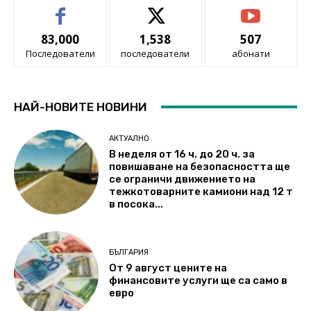
83,000
1,538
507
Последователи
последователи
абонати
НАЙ-НОВИТЕ НОВИНИ
АКТУАЛНО
В неделя от 16 ч. до 20 ч. за
повишаване на безопасността ще
се ограничи движението на
тежкотоварните камиони над 12 т
в посока...
БЪЛГАРИЯ
От 9 август цените на
финансовите услуги ще са само в
евро