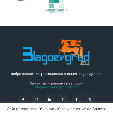
зареди още
Добре дошли в информационна агенция Blagoevgrad.eu
За контакти, реклама и въпроси:
blagoevgrad.eu@gmail.com
Сайтът използва "бисквитки" за улеснение на Вашето