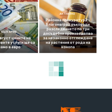
АКТУАЛНО
Районна прокуратура –
Благоевград ръководи
разследването по три
БЪЛГАРИЯ
досъдебни производства
август цените на
за незаконно отглеждане
вите услуги ще са
на растения от рода на
само в евро
конопа