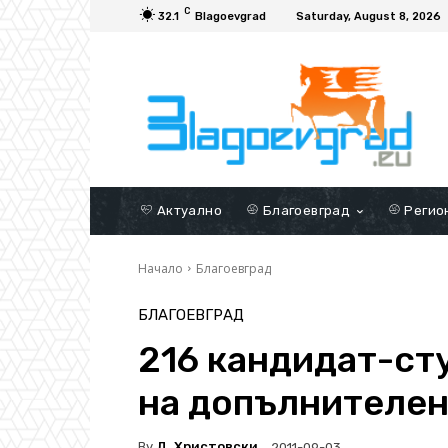
C
32.1
Blagoevgrad
Saturday, August 8, 2026
Актуално
Благоевград
Регио
Начало
Благоевград
БЛАГОЕВГРАД
216 кандидат-ст
на допълнителен
By
Д. Христовски
2011-09-03