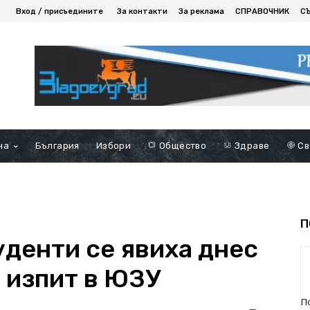
Вход / присъедините
За контакти
За реклама
СПРАВОЧНИК
С
на
България
Избори
Общество
Здраве
Св
П
уденти се явиха днес
 изпит в ЮЗУ
П