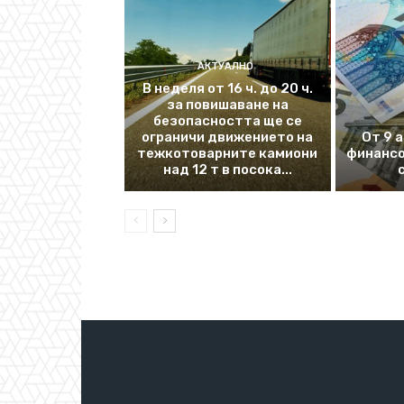
АКТУАЛНО
В неделя от 16 ч. до 20 ч.
за повишаване на
безопасността ще се
ограничи движението на
От 9 
тежкотоварните камиони
финансо
над 12 т в посока...