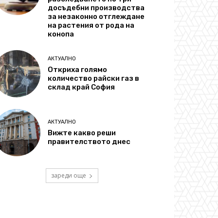
досъдебни производства
за незаконно отглеждане
на растения от рода на
конопа
АКТУАЛНО
Откриха голямо
количество райски газ в
склад край София
АКТУАЛНО
Вижте какво реши
правителството днес
зареди още