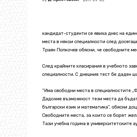
кандидат-студенти се явиха днес на един
места в някои специалности след досегаш
Траян Попкочев обясни, че свободните ме
След крайните класирания в учебното зав
специалности. С днешния тест бе даден ш
“Има свободни места в специалностите „Ф
Дадохме възможност тези места да бъдат
български език и математика”, обясни доц
Свободните места, за които се борят жела
Тази учебна година в университетските а