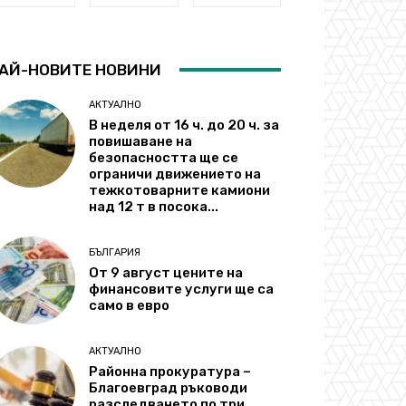
АЙ-НОВИТЕ НОВИНИ
АКТУАЛНО
В неделя от 16 ч. до 20 ч. за
повишаване на
безопасността ще се
ограничи движението на
тежкотоварните камиони
над 12 т в посока...
БЪЛГАРИЯ
От 9 август цените на
финансовите услуги ще са
само в евро
АКТУАЛНО
Районна прокуратура –
Благоевград ръководи
разследването по три