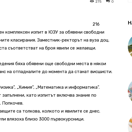
275
0
Н
216
ен комплексен изпит в ЮЗУ за обявени свободни
ните класирания. Заместник-ректорът на вуза доц.
ста съответстват на броя явили се желаещи.
едения бяха обявени още свободни места в някои
анс на отпадналите до момента да станат висшисти.
изика”, „Химия”, „Математика и информатика”.
 запълнени, като изпитът включва знание по
. Попкочев.
ещите са толкова, колкото и явилите се днес.
ули влязоха близо 3000 първокурсници.