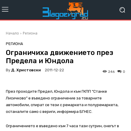
Начало
Региона
РЕГИОНА
Ограничиха движението през
Предела и Юндола
By
Д. Христовски
2011-12-22
246
0
През проходите Предел, Юндола и към ГКПП “Станке
Лисичково” е въведено ограничение за товарните
автомобили, спират се тези с ремаркета и полуремаркета,
останалите само с вериги, информира БГНЕС.
Ограничението е въведено към 7 часа тази сутрин, снегът в