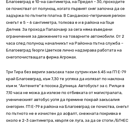
Благоевград е 10-на сантиметра, на Предел – 30, проходите
се почистват от полунощ, когато първият сняг започна да се
задържа по пътните платна. В Санданско-петричкия регион
снегът е 5 – 6 сантиметра, толкова е и в района на Гоце
Делчев. За прохода Папазчаир за сега няма въведени
ограничения за движението на товарните автомобили. От 2
часа след полунощ началникът на Районна пътна служба –
Благоевград Георги Цветков лично надзирава работата на
снегопочистващата фирма Агромах.
Три Тира без вериги закъсаха тази сутрин към 6.45 на ГП Е-79
край Благоевград, към 7,30 те успяха да излязат по наклона
към м. “Антените” в посока Дупница. Автобусът за с. Рилци в
7,10 часа не можа да излезе по отбивката от магистралата,
ученическият автобус успя да премине покрай закъсалия
снегорин. ГП Е-79 в района на Благоевград се почиства, снегът
по пътното не е изчистен до асфалт, снежната покривка е
около е 2-3 сантиметра, хвърля се луга, за да се стопи./БГНЕС