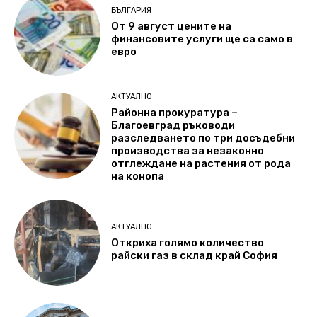
БЪЛГАРИЯ
От 9 август цените на
финансовите услуги ще са само в
евро
АКТУАЛНО
Районна прокуратура –
Благоевград ръководи
разследването по три досъдебни
производства за незаконно
отглеждане на растения от рода
на конопа
АКТУАЛНО
Откриха голямо количество
райски газ в склад край София