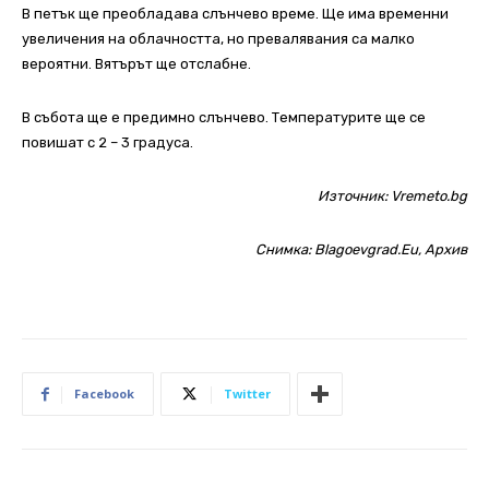
В петък ще преобладава слънчево време. Ще има временни
увеличения на облачността, но превалявания са малко
вероятни. Вятърът ще отслабне.
В събота ще е предимно слънчево. Температурите ще се
повишат с 2 – 3 градуса.
Източник:
Vremeto.bg
Снимка: Blagoevgrad.Eu, Архив
Facebook
Twitter