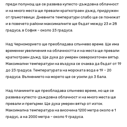
преди полунощ ще се развива купесто-дъждовна облачност
и на много места ще превали краткотраен дъжд, придружен
от гръмотевици. Дневните температури слабо ще се понижат
и в повечето райони максималните ще бъдат между 23 и 28
градуса, в София – около 23 градуса.
Над Черноморието ще преобладава слънчево време. Ще има
временни увеличения на облачността и на места ще превали
краткотраен дъжд. Ще духа до умерен североизточен вятър.
Максимални температури на въздуха се очаква да бъдат от 19
до 23 градуса. Температурата на морската вода е 19 – 20
градуса. Вълнението на морето ще се усили до 3 бала.
Над планините ще преобладава слънчево време, но ще се
развива купесто-дъждовна облачност и на много места ще
превали и прегърми. Ще духа умерен вятър от изток.
Максимална температура на височина 1200 метра около е 1
градус, а на 2000 метра – около 9 градуса.