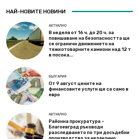
НАЙ-НОВИТЕ НОВИНИ
АКТУАЛНО
В неделя от 16 ч. до 20 ч. за
повишаване на безопасността ще
се ограничи движението на
тежкотоварните камиони над 12 т
в посока...
БЪЛГАРИЯ
От 9 август цените на
финансовите услуги ще са само в
евро
АКТУАЛНО
Районна прокуратура –
Благоевград ръководи
разследването по три досъдебни
производства за незаконно