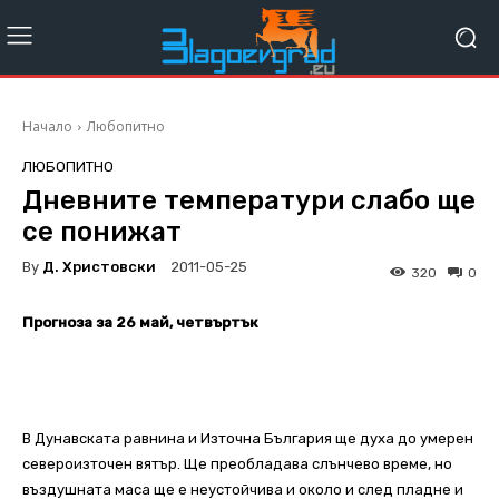
Начало
Любопитно
ЛЮБОПИТНО
Дневните температури слабо ще
се понижат
By
Д. Христовски
2011-05-25
320
0
Прогноза за 26 май, четвъртък
В Дунавската равнина и Източна България ще духа до умерен
североизточен вятър. Ще преобладава слънчево време, но
въздушната маса ще е неустойчива и около и след пладне и