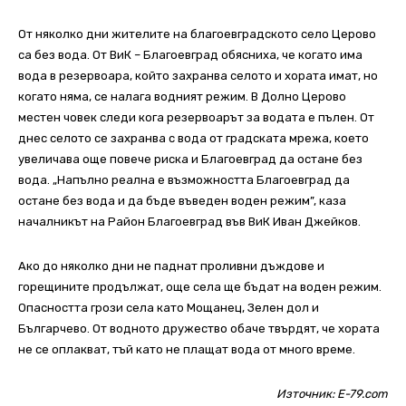
От няколко дни жителите на благоевградското село Церово
са без вода. От ВиК – Благоевград обясниха, че когато има
вода в резервоара, който захранва селото и хората имат, но
когато няма, се налага водният режим. В Долно Церово
местен човек следи кога резервоарът за водата е пълен. От
днес селото се захранва с вода от градската мрежа, което
увеличава още повече риска и Благоевград да остане без
вода. „Напълно реална е възможността Благоевград да
остане без вода и да бъде въведен воден режим”, каза
началникът на Район Благоевград във ВиК Иван Джейков.
Ако до няколко дни не паднат проливни дъждове и
горещините продължат, още села ще бъдат на воден режим.
Опасността грози села като Мощанец, Зелен дол и
Българчево. От водното дружество обаче твърдят, че хората
не се оплакват, тъй като не плащат вода от много време.
Източник:
E-79.com