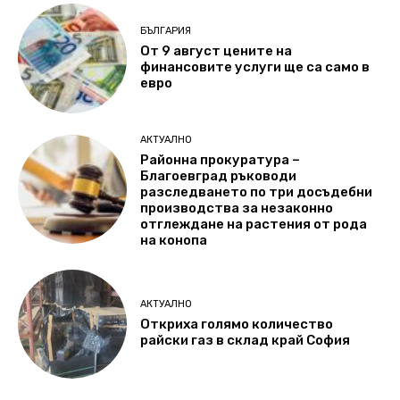
БЪЛГАРИЯ
От 9 август цените на
финансовите услуги ще са само в
евро
АКТУАЛНО
Районна прокуратура –
Благоевград ръководи
разследването по три досъдебни
производства за незаконно
отглеждане на растения от рода
на конопа
АКТУАЛНО
Откриха голямо количество
райски газ в склад край София