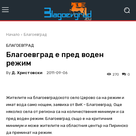
Начало
Благоевград
БЛАГОЕВГРАД
Благоевград е пред воден
режим
By
Д. Христовски
2011-09-06
270
0
Жителите на благоевградското село Церово са на режим и
имат вода само нощем, заявиха от ВиК – Благоевград. Още
няколко села от региона са на количествения минимум и са
пред воден режим. Благоевград също е на критичния
минимум и може жителите на областния център на Пиринско
да преминат на режим.