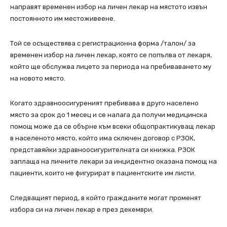
направят временен избор на личен лекар на мястото извън
постоянното им местоживеене.
Той се осъществява с регистрационна форма /талон/ за
временен избор на личен лекар, която се попълва от лекаря,
който ще обслужва лицето за периода на пребиваването му
на новото място.
Когато здравноосигуреният пребивава в друго населено
място за срок до 1 месец и се налага да получи медицинска
помощ може да се обърне към всеки общопрактикуващ лекар
в населеното място, който има сключен договор с РЗОК,
представяйки здравноосигурителната си книжка. РЗОК
заплаща на личните лекари за инцидентно оказана помощ на
пациенти, които не фигурират в пациентските им листи.
Следващият период, в който гражданите могат променят
избора си на личен лекар е през декември.