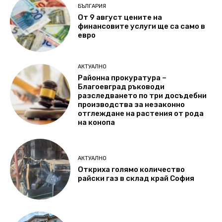
БЪЛГАРИЯ
От 9 август цените на
финансовите услуги ще са само в
евро
АКТУАЛНО
Районна прокуратура –
Благоевград ръководи
разследването по три досъдебни
производства за незаконно
отглеждане на растения от рода
на конопа
АКТУАЛНО
Откриха голямо количество
райски газ в склад край София