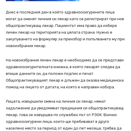
Днес е последния ден в който здравноосигурените лица
могат да сменят личния си лекар като се регистрират при нов
общопрактикуващ лекар. Пациентът има право да избере
личен лекар на територията на цялата страна. Нужно е
закупуването на формуляр за преизбор и попълването му при
новоизбрания лекар.
На новоизбрания личен лекар е необходимо да се представи
здравноосигурителната книжка, в която лекарят следва да
впише данните си, да положи подпис и печат.
Общопрактикуващият лекар е длъжен да оказва медицинска
помощ на лицето от датата, на която е направен избора.
Лицата, извършили смяна на личния си лекар, нямат
задължение да уведомяват предишния си общопрактикуващ
лекар, това се извършва по служебен път от РЗОК. Всички
здравноосигурени лица, които ще пребивават в друго
населено място за период от един до пет месеца, трябва да