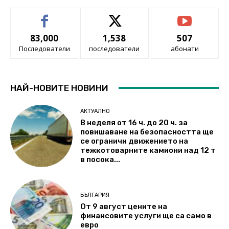
83,000
1,538
507
Последователи
последователи
абонати
НАЙ-НОВИТЕ НОВИНИ
АКТУАЛНО
В неделя от 16 ч. до 20 ч. за
повишаване на безопасността ще
се ограничи движението на
тежкотоварните камиони над 12 т
в посока...
БЪЛГАРИЯ
От 9 август цените на
финансовите услуги ще са само в
евро