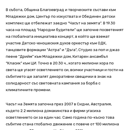
В събота, Община Благоевград и творческите състави към
Младежки дом, Център по изкуствата и Обединен детски
комплекс ще отбележат заедно “Часът на земята”. В 19.30
часа на площад “Народни будители” ще започне посветеният
на глобалната инициатива концерт, в който ще вземат
участие Детско-юношеския духов оркестър към ОДК,
танцовите формации “Астра” и “Дъга”, Студио за поп и джаз
пеене “Дрийм” към Младежки дом, Китарен ансамбъл
“Класик” към ЦИ. Точно в 20:30 ч., когато милиони хора по
света ще угасят осветлението си, всички участници и гости на
събитието ще запалят декоративни свещички в знак на
солидарност със световната кампания за борба с
климатичните промени.
Часът на Земята започна през 2007 в Сидни, Австралия,
където 2.2 милиона домакинства и фирми угасиха
осветлението си за един час. Само година по-късно това
събитие стана глобално движение с повече от 100 милиона