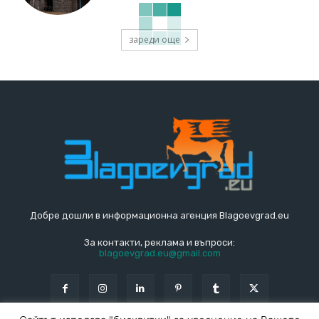
зареди още
Добре дошли в информационна агенция Blagoevgrad.eu
За контакти, реклама и въпроси:
blagoevgrad.eu@gmail.com