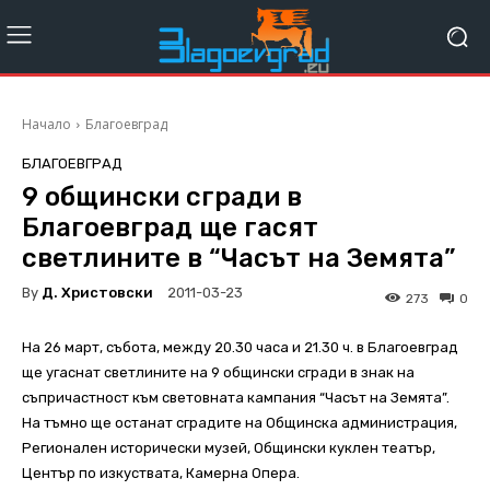
Начало
Благоевград
БЛАГОЕВГРАД
9 общински сгради в
Благоевград ще гасят
светлините в “Часът на Земята”
By
Д. Христовски
2011-03-23
273
0
На 26 март, събота, между 20.30 часа и 21.30 ч. в Благоевград
ще угаснат светлините на 9 общински сгради в знак на
съпричастност към световната кампания “Часът на Земята”.
На тъмно ще останат сградите на Общинска администрация,
Регионален исторически музей, Общински куклен театър,
Център по изкуствата, Камерна Опера.