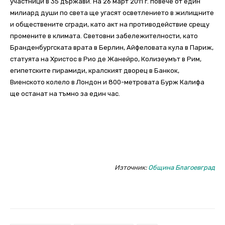
участници в 35 държави. На 26 март 2011 г. повече от един
милиард души по света ще угасят осветлението в жилищните
и обществените сгради, като акт на противодействие срещу
промените в климата. Световни забележителности, като
Бранденбургската врата в Берлин, Айфеловата кула в Париж,
статуята на Христос в Рио де Жанейро, Колизеумът в Рим,
египетските пирамиди, кралският дворец в Банкок,
Виенското колело в Лондон и 800-метровата Бурж Калифа
ще останат на тъмно за един час.
Източник:
Община Благоевград