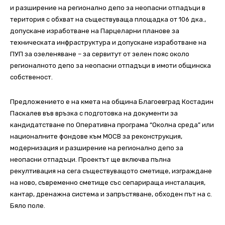
и разширение на регионално депо за неопасни отпадъци в
територия с обхват на съществуваща площадка от 106 дка.,
допускане изработване на Парцеларни планове за
техническата инфраструктура и допускане изработване на
ПУП за озеленяване – за сервитут от зелен пояс около
регионалното депо за неопасни отпадъци в имоти общинска
собственост.
Предложението е на кмета на община Благоевград Костадин
Паскалев във връзка с подготовка на документи за
кандидатстване по Оперативна програма “Околна среда” или
националните фондове към МОСВ за реконструкция,
модернизация и разширение на регионално депо за
неопасни отпадъци. Проектът ще включва пълна
рекултивация на сега съществуващото сметище, изграждане
на ново, съвременно сметище със сепарираща инсталация,
кантар, дренажна система и запръстяване, обходен път на с.
Бяло поле.