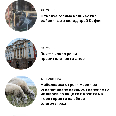
АКТУАЛНО
Откриха голямо количество
райски газ в склад край София
АКТУАЛНО
Вижте какво реши
правителството днес
БЛАГОЕВГРАД
Набелязаха строги мерки за
ограничаване разпространението
на шарка по овцете и козите на
територията на област
Благоевград