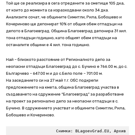
Той ще се реализира в сега отредените за сметище 105 дка,
от които до момента са изразходвани около 34 дка.
Анализите сочат, че общините Симитли, Рила, Бобошево и
Кочериново ще депонират 10% от общия обем отпадъци на
депото в Благоевград. Община Благоевград депонира 31 хил.
тона отпадъци годишно, като общият обем отпадъци на
останалите общини е 4 хил. тона годишно.
Най – близкото разстояние от Регионалното депо за
неопасни отпадъци Благоевград до с. Бучино е 766.00 м, до с.
Българчево – 647.00 м и до с.Бело поле – 701.00 м.
На заседанието си на 27 май т.г. ОбС подкрепи
предложението на кмета, oбщина Благоевград участва в
създаването на сдружение “Благоевград” за разработване
на проект за регионално депо за неопасни отпадъци в с.
Бучино. В сдружението участват и общините Симитли, Рила,
Бобошево и Кочериново.