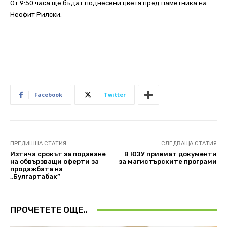
От 9:50 часа ще бъдат поднесени цветя пред паметника на
Неофит Рилски.
Facebook
Twitter
ПРЕДИШНА СТАТИЯ
СЛЕДВАЩА СТАТИЯ
Изтича срокът за подаване
В ЮЗУ приемат документи
на обвързващи оферти за
за магистърските програми
продажбата на
„Булгартабак”
ПРОЧЕТЕТЕ ОЩЕ..