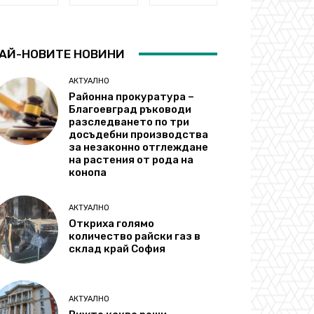
АЙ-НОВИТЕ НОВИНИ
АКТУАЛНО
Районна прокуратура –
Благоевград ръководи
разследването по три
досъдебни производства
за незаконно отглеждане
на растения от рода на
конопа
АКТУАЛНО
Откриха голямо
количество райски газ в
склад край София
АКТУАЛНО