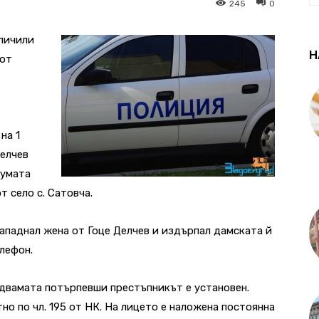
245
0
бличили
Н
 от
на 1
Делчев
сумата
т село с. Сатовча.
нападнал жена от Гоце Делчев и издърпал дамската й
елефон.
 двамата потърпевши престъпникът е установен.
тно по чл. 195 от НК. На лицето е наложена постоянна