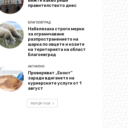
Вижте какво реши
правителството днес
БЛАГОЕВГРАД
Набелязаха строги мерки
за ограничаване
разпространението на
шарка по овцете и козите
на територията на област
Благоевград
АКТУАЛНО
Проверяват „Еконт“
заради вдигането на
куриерските услуги от 1
август
зареди още