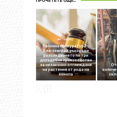
ПРОЧЕТЕТЕ ОЩЕ..
АКТУАЛНО
Районна прокуратура –
Благоевград ръководи
разследването по три
досъдебни производства
за незаконно отглеждане
От
на растения от рода на
количе
конопа
скл