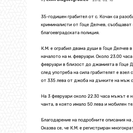
35-годишен грабител от с. Кочан са разо
криминалисти от Гоце Делчев, съобщават
благоевградската полиция.
К.М. е ограбил двама души в Гоце Делчев в
началото на м. февруари. Около 23.00 часа 
февруари в близост до джамията в Гоце 
след употреба на сила грабителят е взел 
от 335 лева от джоба на дънките на мъж о
На 3 февруари около 22:30 часа мъжът е 
чанта, в която имало 50 лева и мобилен т
Благодарение на подробните описания на
Оказва се, че К.М. е регистриран многокра