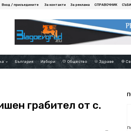
Вход / присъедините
За контакти
За реклама
СПРАВОЧНИК
СЪБ
на
България
Избори
Общество
Здраве
Св
П
шен грабител от с.
П