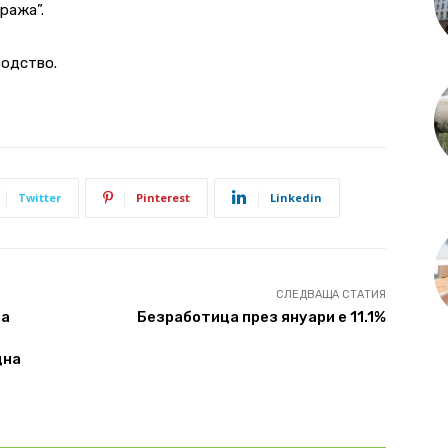
ража”.
водство.
Twitter
Pinterest
Linkedin
СЛЕДВАЩА СТАТИЯ
да
Безработица през януари е 11.1%
дна