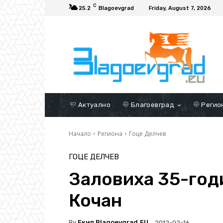
C
25.2
Blagoevgrad
Friday, August 7, 2026
Актуално
Благоевград
Регио
Начало
Региона
Гоце Делчев
ГОЦЕ ДЕЛЧЕВ
Заловиха 35-годи
Кочан
By
Екип Blagoevgrad.EU
2012-02-16