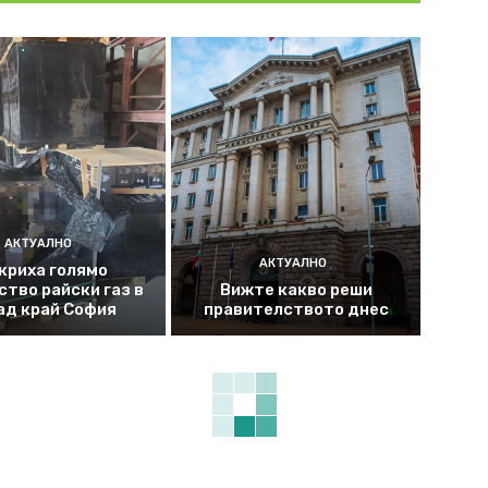
АКТУАЛНО
АКТУАЛНО
криха голямо
ство райски газ в
Вижте какво реши
ад край София
правителството днес