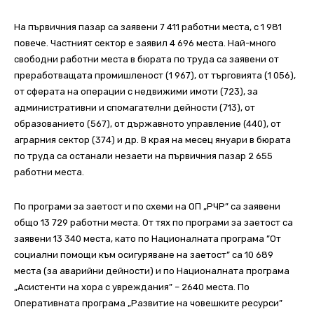
На първичния пазар са заявени 7 411 работни места, с 1 981
повече. Частният сектор е заявил 4 696 места. Най-много
свободни работни места в бюрата по труда са заявени от
преработващата промишленост (1 967), от търговията (1 056),
от сферата на операции с недвижими имоти (723), за
административни и спомагателни дейности (713), от
образованието (567), от държавното управление (440), от
аграрния сектор (374) и др. В края на месец януари в бюрата
по труда са останали незаети на първичния пазар 2 655
работни места.
По програми за заетост и по схеми на ОП „РЧР” са заявени
общо 13 729 работни места. От тях по програми за заетост са
заявени 13 340 места, като по Националната програма ”От
социални помощи към осигуряване на заетост” са 10 689
места (за аварийни дейности) и по Националната програма
„Асистенти на хора с увреждания” – 2640 места. По
Оперативната програма „Развитие на човешките ресурси”