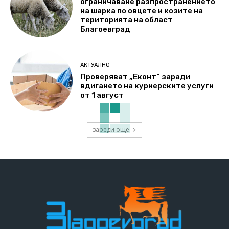
ограничаване разпространението
на шарка по овцете и козите на
територията на област
Благоевград
АКТУАЛНО
Проверяват „Еконт“ заради
вдигането на куриерските услуги
от 1 август
зареди още