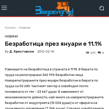
Начало
Новини
НОВИНИ
Безработица през януари е 11.1%
By
Д. Христовски
2012-02-16
231
0
Равнището на безработица в страната е 11.1%. В бюрата по
труда са регистрирани 365 995 безработни лица.
Новорегистрираните през януари безработни в бюрата по
труда са 50 245. Частният сектор е освободил почти
половината от тях – 23 667 души. В зависимост от
икономическите дейности, най-много са новорегистрираните
безработни от индустрията (10 024 души) и от сферата на
държавното управление (7 394 души). Следват освободените