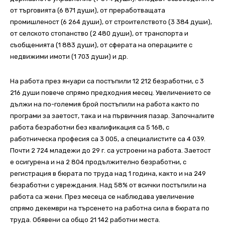
от търговията (6 871 души), от преработващата
промишленост (6 264 души), от строителството (3 384 души),
от селското стопанство (2 480 души), от транспорта и
съобщенията (1 883 души), от сферата на операциите с
недвижими имоти (1 703 души) и др.
На работа през януари са постъпили 12 212 безработни, с 3
216 души повече спрямо предходния месец. Увеличението се
дължи на по-големия брой постъпили на работа както по
програми за заетост, така и на първичния пазар. Започналите
работа безработни без квалификация са 5 168, с
работническа професия са 3 005, а специалистите са 4 039.
Почти 2 724 младежи до 29 г. са устроени на работа. Заетост
е осигурена и на 2 804 продължително безработни, с
регистрация в бюрата по труда над 1 година, както и на 249
безработни с увреждания. Над 58% от всички постъпили на
работа са жени. През месеца се наблюдава увеличение
спрямо декември на търсенето на работна сила в бюрата по
труда. Обявени са общо 21 142 работни места.