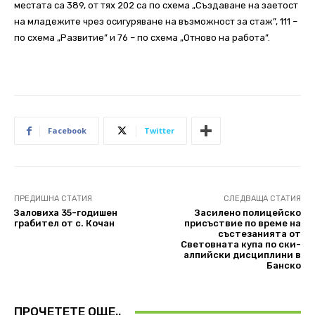
местата са 389, от тях 202 са по схема „Създаване на заетост
на младежите чрез осигуряване на възможност за стаж”, 111 –
по схема „Развитие” и 76 – по схема „Отново на работа”.
Facebook
Twitter
ПРЕДИШНА СТАТИЯ
СЛЕДВАЩА СТАТИЯ
Заловиха 35-годишен
Засилено полицейско
грабител от с. Кочан
присъствие по време на
състезанията от
Световната купа по ски-
алпийски дисциплини в
Банско
ПРОЧЕТЕТЕ ОЩЕ..