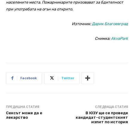
населените места. Пожарникарите призовават за бдителност
при употребата на огън на открито.
Източник:
Дарик Благоевград
Снимка:
AkvaPark
Facebook
Twitter
ПРЕДИШНА СТАТИЯ
СЛЕДВАЩА СТАТИЯ
Сексът може да е
В ЮЗУ ще се проведе
лекарство
кандидат-студентският
изпит по история