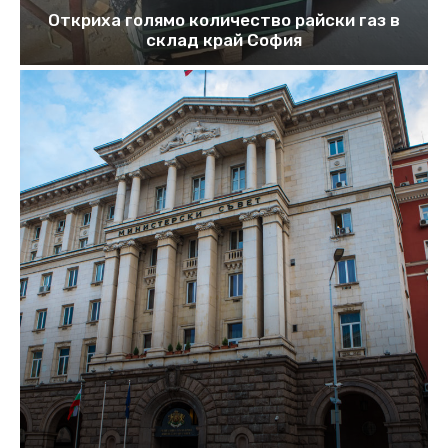
Откриха голямо количество райски газ в
склад край София