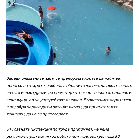
Заради очакваните жеги се препоръчва хората да избягват
престоя на открито, особено в обедните часове, да носят шапки,
светли и леки дрехи, да поемат достатъчно течности, плодове и
зеленчуци, да не употребяват алкохол. Възрастните хора и тези
с недобро здраве да си останат вкъщи, да приемат много
течности, да не се претоварват.
От Главната инспекция по труда припомнят, че няма
регламентиран режим за работа при температури над 30