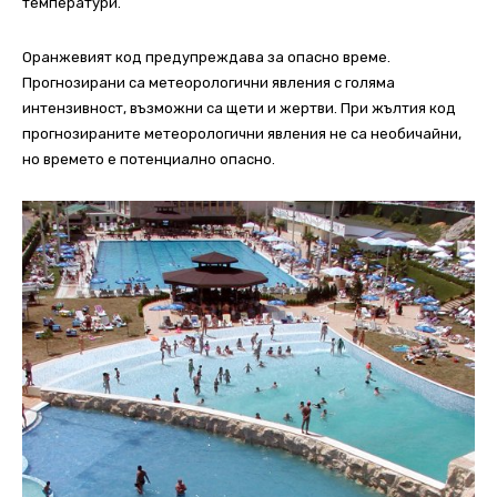
температури.
Оранжевият код предупреждава за опасно време.
Прогнозирани са метеорологични явления с голяма
интензивност, възможни са щети и жертви. При жълтия код
прогнозираните метеорологични явления не са необичайни,
но времето е потенциално опасно.