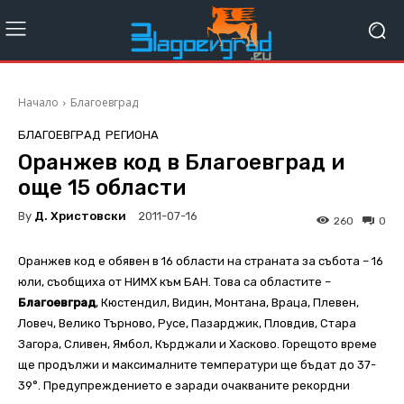
Начало
Благоевград
БЛАГОЕВГРАД
РЕГИОНА
Оранжев код в Благоевград и
още 15 области
By
Д. Христовски
2011-07-16
260
0
Оранжев код е обявен в 16 области на страната за събота – 16
юли, съобщиха от НИМХ към БАН. Това са областите –
Благоевград
, Кюстендил, Видин, Монтана, Враца, Плевен,
Ловеч, Велико Търново, Русе, Пазарджик, Пловдив, Стара
Загора, Сливен, Ямбол, Кърджали и Хасково. Горещото време
ще продължи и максималните температури ще бъдат до 37-
39°. Предупреждението е заради очакваните рекордни