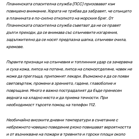
Планинската спасителна служба (ПСС) призовават към
повишено внимание. Хората не трябва да забравят, че слънцето
в планината е по-силно отколкото на морския бряг. От
Планинската спасителна служба съветват да не се правят
дълги преходи, да се внимава със слънчевите изгаряния,
задължително да се носят предпазна шапка, слънчеви очила,
кремове.
Първите признаци на слънчевия и топлинния удар са зачервена
и суха кожа, липса на потене, липса на слюноотделяне, човек не
може да преглъща, припомнят лекари. Възможно е да се появи
световъртеж, промени в зрението, гадене, главоболие и
повръщане. Много е важно пострадалият да бъде пренесен
веднага на хладно място и да приема течности. При
необходимост търсете помощ на телефон 112.
Необичайно високите дневни температури в съчетание с
небрежното човешко поведение рязко повишават вероятността
и от възникване на пожари в тревните и горски площи около