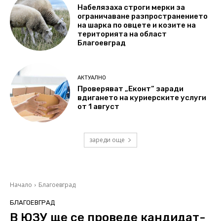
Набелязаха строги мерки за
ограничаване разпространението
на шарка по овцете и козите на
територията на област
Благоевград
АКТУАЛНО
Проверяват „Еконт“ заради
вдигането на куриерските услуги
от 1 август
зареди още