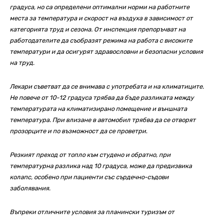
градуса, но са определени оптимални норми на работните
места за температура и скорост на въздуха в зависимост от
категорията труд и сезона. От инспекция препоръчват на
работодателите да съобразят режима на работа с високите
температури и да осигурят здравословни и безопасни условия
на труд.
Лекари съветват да се внимава с употребата и на климатиците.
Не повече от 10-12 градуса трябва да бъде разликата между
температурата на климатизирано помещение и външната
температура. При влизане в автомобил трябва да се отворят
прозорците и по възможност да се проветри.
Резкият преход от топло към студено и обратно, при
температурна разлика над 10 градуса, може да предизвика
колапс, особено при пациенти със сърдечно-съдови
заболявания.
Въпреки отличните условия за планински туризъм от