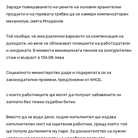
Заради повишаването на цените на основни хранителни
продукти и на горивата трябва да се намери компенсаторен
механизъм, смята Младенов.
Той съобщи, че има различни варианти за компенсация на
доходите, но вече се сближават позициите на работодатели
и синдикати. В момента минималната пенсия за осигурителен
стаж и възраст е 136,08 лева.
Социалното министерство даде и подкрепата си за
законодателни промени, предложени от КНСБ,
с които работниците ще могат да получат забавените си
заплати без тежки съдебни битки.
Вместо да се води дело, съдия-изпълнител ще издава
изпълнителен лист на ощетения работник, срещу който той
ще получи дължимите му пари. За доказателство са нужни