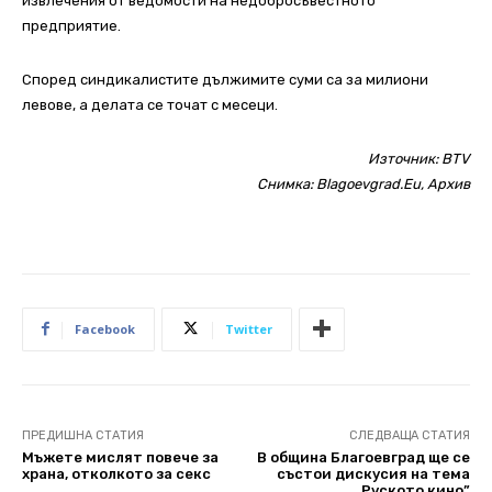
извлечения от ведомости на недобросъвестното
предприятие.
Според синдикалистите дължимите суми са за милиони
левове, а делата се точат с месеци.
Източник:
BTV
Снимка: Blagoevgrad.Eu, Архив
Facebook
Twitter
ПРЕДИШНА СТАТИЯ
СЛЕДВАЩА СТАТИЯ
Мъжете мислят повече за
В община Благоевград ще се
храна, отколкото за секс
състои дискусия на тема
„Руското кино”