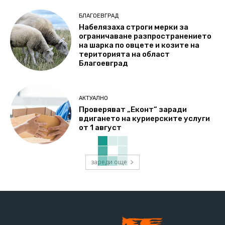
БЛАГОЕВГРАД
Набелязаха строги мерки за
ограничаване разпространението
на шарка по овцете и козите на
територията на област
Благоевград
АКТУАЛНО
Проверяват „Еконт“ заради
вдигането на куриерските услуги
от 1 август
зареди още