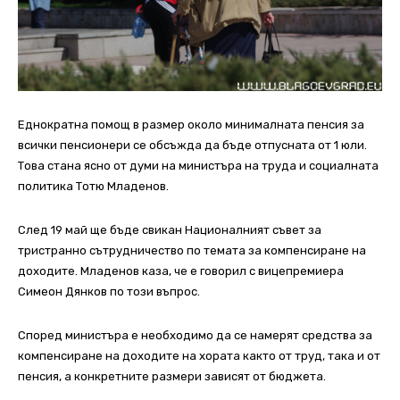
Еднократна помощ в размер около минималната пенсия за
всички пенсионери се обсъжда да бъде отпусната от 1 юли.
Това стана ясно от думи на министъра на труда и социалната
политика Тотю Младенов.
След 19 май ще бъде свикан Националният съвет за
тристранно сътрудничество по темата за компенсиране на
доходите. Младенов каза, че е говорил с вицепремиера
Симеон Дянков по този въпрос.
Според министъра е необходимо да се намерят средства за
компенсиране на доходите на хората както от труд, така и от
пенсия, а конкретните размери зависят от бюджета.