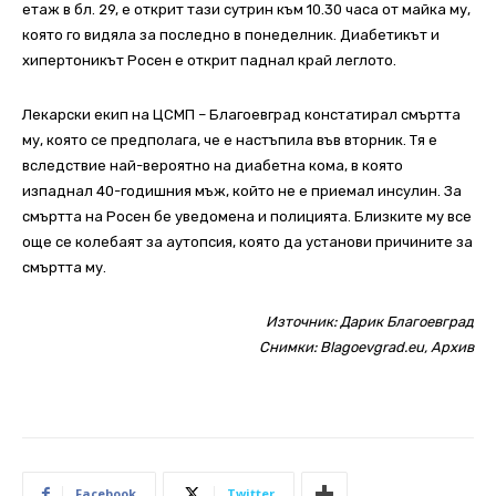
етаж в бл. 29, е открит тази сутрин към 10.30 часа от майка му,
която го видяла за последно в понеделник. Диабетикът и
хипертоникът Росен е открит паднал край леглото.
Лекарски екип на ЦСМП – Благоевград констатирал смъртта
му, която се предполага, че е настъпила във вторник. Тя е
вследствие най-вероятно на диабетна кома, в която
изпаднал 40-годишния мъж, който не е приемал инсулин. За
смъртта на Росен бе уведомена и полицията. Близките му все
още се колебаят за аутопсия, която да установи причините за
смъртта му.
Източник:
Дарик Благоевград
Снимки: Blagoevgrad.eu, Архив
Facebook
Twitter