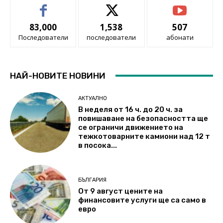
83,000
1,538
507
Последователи
последователи
абонати
НАЙ-НОВИТЕ НОВИНИ
АКТУАЛНО
В неделя от 16 ч. до 20 ч. за
повишаване на безопасността ще
се ограничи движението на
тежкотоварните камиони над 12 т
в посока...
БЪЛГАРИЯ
От 9 август цените на
финансовите услуги ще са само в
евро