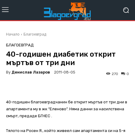
Начало
Благоевград
БЛАГОЕВГРАД
40-годишен диабетик открит
мъртъв от три дни
By
Денислав Лазаров
2011-08-05
270
0
40-годишен благоевградчанин бе открит мъртъв от три дни в
апартамента му в жк “Еленово”. Няма данни за насилствена
смърт, предаде БГНЕС .
Тялото на Росен Я., който живеел сам апартамента си на 5-я