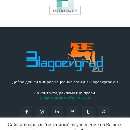
зареди още
Добре дошли в информационна агенция Blagoevgrad.eu
За контакти, реклама и въпроси:
blagoevgrad.eu@gmail.com
Сайтът използва "бисквитки" за улеснение на Вашето