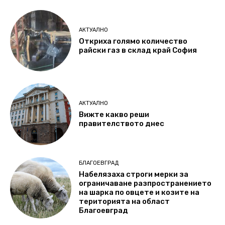
АКТУАЛНО
Откриха голямо количество
райски газ в склад край София
АКТУАЛНО
Вижте какво реши
правителството днес
БЛАГОЕВГРАД
Набелязаха строги мерки за
ограничаване разпространението
на шарка по овцете и козите на
територията на област
Благоевград