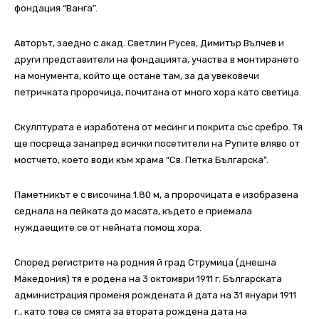
фондация “Ванга”.
Авторът, заедно с акад. Светлин Русев, Димитър Вълчев и
други представители на фондацията, участва в монтирането
на монумента, който ще остане там, за да увековечи
петричката пророчица, почитана от много хора като светица.
Скулптурата е изработена от месинг и покрита със сребро. Тя
ще посреща занапред всички посетители на Рупите вляво от
мостчето, което води към храма “Св. Петка Българска”.
Паметникът е с височина 1.80 м, а пророчицата е изобразена
седнала на пейката до масата, където е приемала
нуждаещите се от нейната помощ хора.
Според регистрите на родния й град Струмица (днешна
Македония) тя е родена на 3 октомври 1911 г. Българската
администрация променя рождената й дата на 31 януари 1911
г., като това се смята за втората рождена дата на