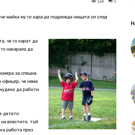
268
0
че майка му го кара да подрежда нещата си след
Н
а, че го карат да
 го накарала да
номера за спешна
н офицер, че няма
инудено да работи
че детето
 на властите, тъй
ска работа през