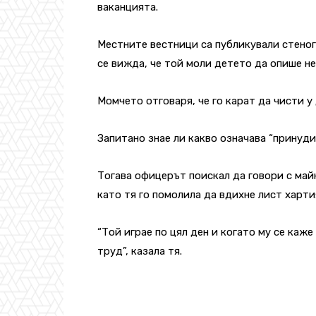
ваканцията.
Местните вестници са публикували стеног
се вижда, че той моли детето да опише н
Момчето отговаря, че го карат да чисти у
Запитано знае ли какво означава “принуд
Тогава офицерът поискал да говори с майк
като тя го помолила да вдихне лист харти
“Той играе по цял ден и когато му се каже
труд”, казала тя.