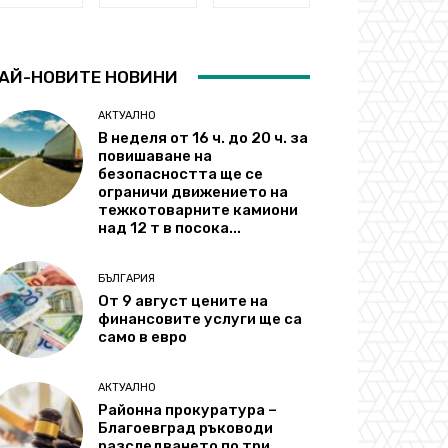
АЙ-НОВИТЕ НОВИНИ
АКТУАЛНО
В неделя от 16 ч. до 20 ч. за
повишаване на
безопасността ще се
ограничи движението на
тежкотоварните камиони
над 12 т в посока...
БЪЛГАРИЯ
От 9 август цените на
финансовите услуги ще са
само в евро
АКТУАЛНО
Районна прокуратура –
Благоевград ръководи
разследването по три