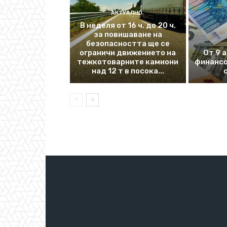
АКТУАЛНО
В неделя от 16 ч. до 20 ч.
за повишаване на
безопасността ще се
ограничи движението на
От 9 
тежкотоварните камиони
финансо
над 12 т в посока...