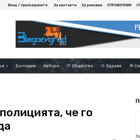
Вход / присъедините
За контакти
За реклама
СПРАВОЧНИК
С
на
България
Избори
Общество
Здраве
Св
П
 полицията, че го
да
П