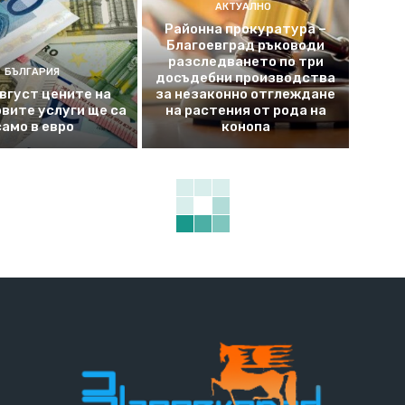
АКТУАЛНО
Районна прокуратура –
Благоевград ръководи
разследването по три
БЪЛГАРИЯ
досъдебни производства
август цените на
за незаконно отглеждане
вите услуги ще са
на растения от рода на
само в евро
конопа