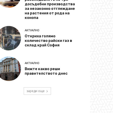
досъдебни производства
за незаконно отглеждане
на растения от рода на
конопа
АКТУАЛНО
Откриха голямо
количество райски газ в
склад край София
АКТУАЛНО
Вижте какво реши
правителството днес
зареди още