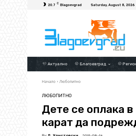
C
20.7
Blagoevgrad
Saturday, August 8, 2026
Актуално
Благоевград
Регио
Начало
Любопитно
ЛЮБОПИТНО
Дете се оплака в
карат да подреж
By
Д. Христовски
2011-08-16