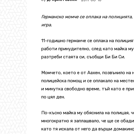
Германско момче се оплака на полицията, 
игра.
11-годишно германче се оплака на полицият
работи принудително, след като майка му
разтреби стаята си, съобщи Би Би Си.
Момчето, което е от Аахен, позвънило на 
полицейска помощ и се оплакало на месте
и минутка свободно време, тъй като е пр
по цял ден.
По-късно майка му обяснила на полицая, 
многократно я заплашвало, че ще се обади
като тя искала от него да върши домакин