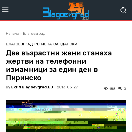
Начало
Благоевград
БЛАГОЕВГРАД
РЕГИОНА
САНДАНСКИ
Две възрастни жени станаха
жертви на телефонни
измамници за един ден в
Пиринско
By
Екип Blagoevgrad.EU
2013-05-27
188
0