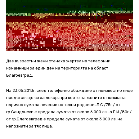
Две възрастни жени станаха жертви на телефонни
измамници за един ден на територията на област
Благоевград.
На 23.05.2013г. след телефонно обаждане от неизвестно лице
представящо се за лекар, при което на жените е поискана
парична сума за лечение на техни роднини, Л.С./75г./ от
гр.Сандански е предала сумата от около 6 000 лв., а Е.И./80г./
от гр.Благоевград е предала сумата от около 3 000 лв. на
непознати за тях лица.