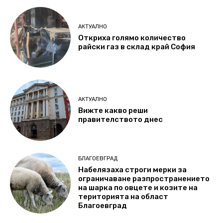
АКТУАЛНО
Откриха голямо количество
райски газ в склад край София
АКТУАЛНО
Вижте какво реши
правителството днес
БЛАГОЕВГРАД
Набелязаха строги мерки за
ограничаване разпространението
на шарка по овцете и козите на
територията на област
Благоевград