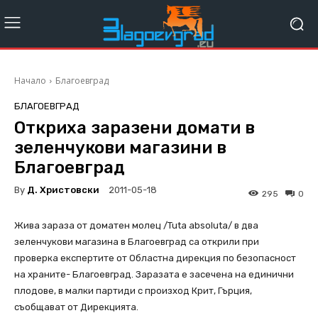
Начало
Благоевград
БЛАГОЕВГРАД
Откриха заразени домати в
зеленчукови магазини в
Благоевград
By
Д. Христовски
2011-05-18
295
0
Жива зараза от доматен молец /Tuta absoluta/ в два
зеленчукови магазина в Благоевград са открили при
проверка експертите от Областна дирекция по безопасност
на храните- Благоевград. Заразата е засечена на единични
плодове, в малки партиди с произход Крит, Гърция,
съобщават от Дирекцията.