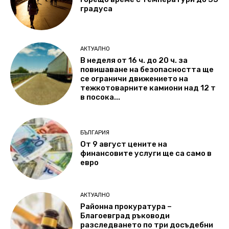
градуса
АКТУАЛНО
В неделя от 16 ч. до 20 ч. за
повишаване на безопасността ще
се ограничи движението на
тежкотоварните камиони над 12 т
в посока...
БЪЛГАРИЯ
От 9 август цените на
финансовите услуги ще са само в
евро
АКТУАЛНО
Районна прокуратура –
Благоевград ръководи
разследването по три досъдебни