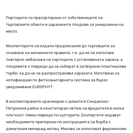
Партидите са пресортирани от собствениците на
търговските обекти и заразените плодове са унищожени на
място.
Инспекторите са издали предписания до търговците за
спазване на хигиенните правила, т.е. да не се използва
повторно амбалажа на партидите с установената зараза, а
плодовете с повреди да се събират в затворени пластмасови
торби, за да не се разпространява заразата. Изготвени са
нотификации по фитосанитарната система за бързо
уведомяване EUROPHYT.
В инспектираните оранжерии с домати в Санданско-
Петричкия район е констатиран летеж на вредителя в ниска
плътност. Няма повреди по културите. Експертите издават
необходимите препоръки по инструкцията за борба с
доматения миниращ молец. Масово се използват феромонови