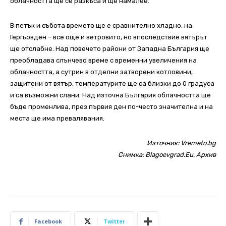
облачността ще се разкъса и ще намалее.
В петък и събота времето ще е сравнително хладно, на
Гергьовден – все още и ветровито, но впоследствие вятърът
ще отслабне. Над повечето райони от Западна България ще
преобладава слънчево време с временни увеличения на
облачността, а сутрин в отделни затворени котловини,
защитени от вятър, температурите ще са близки до 0 градуса
и са възможни слани. Над източна България облачността ще
бъде променлива, през първия ден по-често значителна и на
места ще има превалявания.
Източник:
Vremeto.bg
Снимка: Blagoevgrad.Eu, Архив
Facebook
Twitter