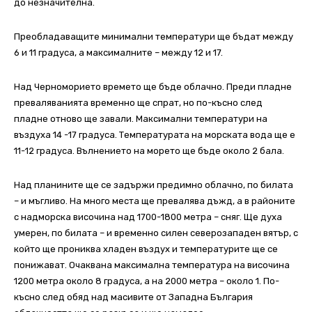
до незначителна.
Преобладаващите минимални температури ще бъдат между
6 и 11 градуса, а максималните – между 12 и 17.
Над Черноморието времето ще бъде облачно. Преди пладне
преваляванията временно ще спрат, но по-късно след
пладне отново ще завали. Максимални температури на
въздуха 14 -17 градуса. Температурата на морската вода ще е
11-12 градуса. Вълнението на морето ще бъде около 2 бала.
Над планините ще се задържи предимно облачно, по билата
– и мъгливо. На много места ще превалява дъжд, а в районите
с надморска височина над 1700-1800 метра – сняг. Ще духа
умерен, по билата – и временно силен северозападен вятър, с
който ще прониква хладен въздух и температурите ще се
понижават. Очаквана максимална температура на височина
1200 метра около 8 градуса, а на 2000 метра – около 1. По-
късно след обяд над масивите от Западна България