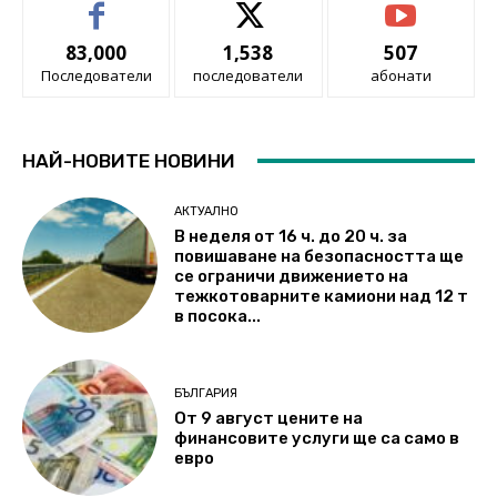
83,000
1,538
507
Последователи
последователи
абонати
НАЙ-НОВИТЕ НОВИНИ
АКТУАЛНО
В неделя от 16 ч. до 20 ч. за
повишаване на безопасността ще
се ограничи движението на
тежкотоварните камиони над 12 т
в посока...
БЪЛГАРИЯ
От 9 август цените на
финансовите услуги ще са само в
евро