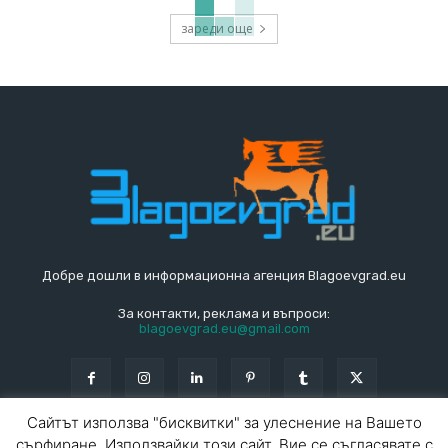
зареди още
Добре дошли в информационна агенция Blagoevgrad.eu
За контакти, реклама и въпроси:
blagoevgrad.eu@gmail.com
Сайтът използва "бисквитки" за улеснение на Вашето
сърфиране. Използвайки този сайт, Вие се съгласявате с