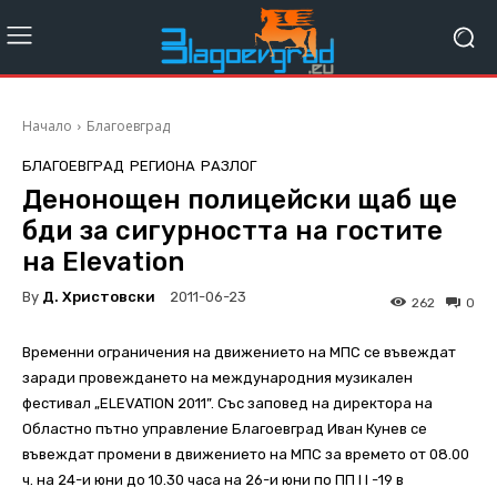
Начало
Благоевград
БЛАГОЕВГРАД
РЕГИОНА
РАЗЛОГ
Денонощен полицейски щаб ще
бди за сигурността на гостите
на Elevation
By
Д. Христовски
2011-06-23
262
0
Временни ограничения на движението на МПС се въвеждат
заради провеждането на международния музикален
фестивал „ELEVATION 2011”. Със заповед на директора на
Областно пътно управление Благоевград Иван Кунев се
въвеждат промени в движението на МПС за времето от 08.00
ч. на 24-и юни до 10.30 часа на 26-и юни по ПП I I -19 в