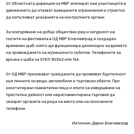
От Областната дирекция на МВР апелират към участниците в
движението да спазват въведените ограничения и стриктно
да изпълняват указанията на контролните органи.
За осигуряване на добър обществен ред и сигурност на
гостите на фестивала в ОД МВР Благоевград е създаден
временен щаб, който ще функционира денонощно за времето
на провеждането на музикалното събитие. Телефоните за
връзка с щаба са 0747/ 80362 или 166.
От ОД МВР призовават гражданите да проявяват бдителност
към личните си вещи, автомобили и търговски обекти. При
констатирани съмнителни лица и опити за извършване на
престъпна дейност или нерагламентирана търговия да
сезират органите на реда на място или на посочените
телефони.
Източник:
Дарик Благоевград