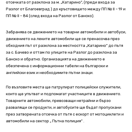
отсечката от разклона за м. „Катарино”, (преди входа за
Разлог от Благоевград ) до кръстовището между ПП № II – 19 и
ПП № II – 84 (след входа на Разлог от Банско).
Забранява се движението на товарни автомобили и автобуси,
движението на леките автомобили ще се пренасочва през
обходния път от разклона за местността „Катарино” до пътя
за с. Бачево и оттам по улиците на Разлог до разклона за
Банско и обратно. Организацията на движението е
обезпечена с информационни табели на български и
английски език и необходимите пътни знаци.
По възловите места ще патрулират полицейски служители,
които ще упътват и подпомагат участниците в движението.
Товарните автомобили, превозващи нетрайни и бързо
развалящи се продукти, и автобусите ще бъдат пропускани
през затворената отсечка от пътя с ескорт от мотоциклети и
автомобили на сектор „ Пътна полиция” .