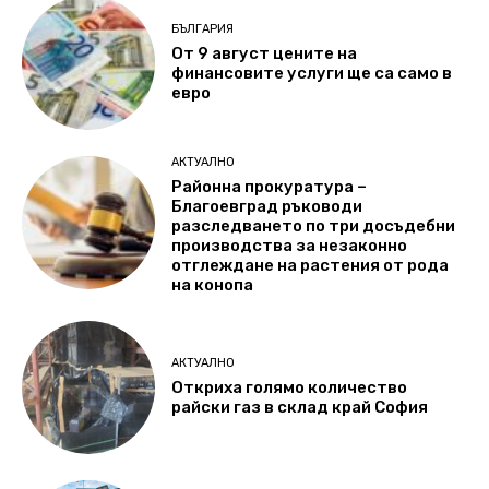
БЪЛГАРИЯ
От 9 август цените на
финансовите услуги ще са само в
евро
АКТУАЛНО
Районна прокуратура –
Благоевград ръководи
разследването по три досъдебни
производства за незаконно
отглеждане на растения от рода
на конопа
АКТУАЛНО
Откриха голямо количество
райски газ в склад край София