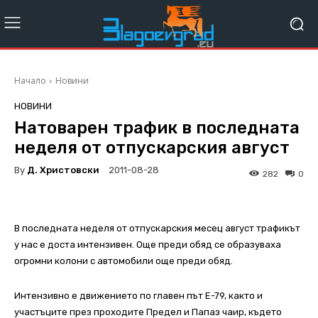
Начало
Новини
НОВИНИ
Натоварен трафик в последната
неделя от отпускарския август
By
Д. Христовски
2011-08-28
282
0
В последната неделя от отпускарския месец август трафикът
у нас е доста интензивен. Още преди обяд се образуваха
огромни колони с автомобили още преди обяд.
Интензивно е движението по главен път Е-79, както и
участъците през проходите Предел и Папаз чаир, където