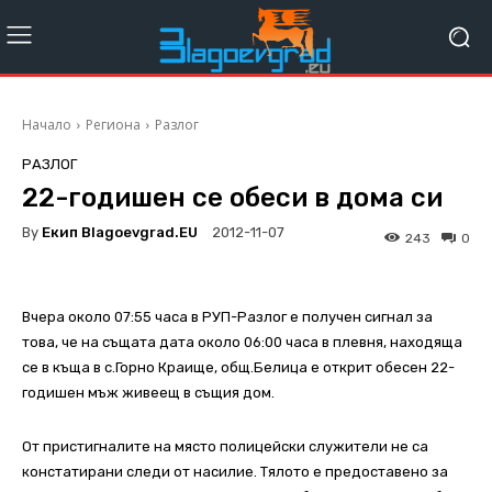
Начало
Региона
Разлог
РАЗЛОГ
22-годишен се обеси в дома си
By
Екип Blagoevgrad.EU
2012-11-07
243
0
Вчера около 07:55 часа в РУП-Разлог е получен сигнал за
това, че на същата дата около 06:00 часа в плевня, находяща
се в къща в с.Горно Краище, общ.Белица е открит обесен 22-
годишен мъж живеещ в същия дом.
От пристигналите на място полицейски служители не са
констатирани следи от насилие. Тялото е предоставено за