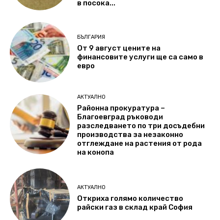
в посока...
БЪЛГАРИЯ
От 9 август цените на
финансовите услуги ще са само в
евро
АКТУАЛНО
Районна прокуратура –
Благоевград ръководи
разследването по три досъдебни
производства за незаконно
отглеждане на растения от рода
на конопа
АКТУАЛНО
Откриха голямо количество
райски газ в склад край София