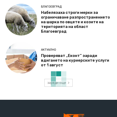
БЛАГОЕВГРАД
Набелязаха строги мерки за
ограничаване разпространението
на шарка по овцете и козите на
територията на област
Благоевград
АКТУАЛНО
Проверяват „Еконт“ заради
вдигането на куриерските услуги
от 1 август
зареди още