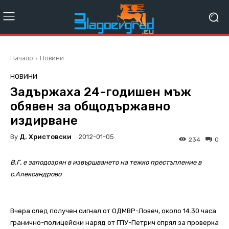
Начало
Новини
НОВИНИ
Задържаха 24-годишен мъж
обявен за общодържавно
издирване
By
Д. Христовски
2012-01-05
234
0
В.Г. е заподозрян в извършването на тежко престъпление в
с.Александрово
Вчера след получен сигнал от ОДМВР-Ловеч, около 14.30 часа
гранично-полицейски наряд от ГПУ-Петрич спрял за проверка