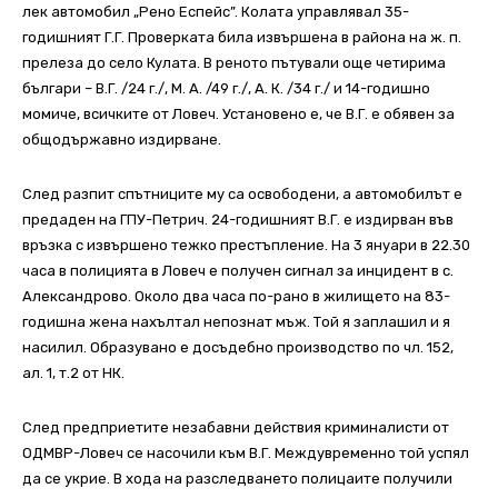
лек автомобил „Рено Еспейс”. Колата управлявал 35-
годишният Г.Г. Проверката била извършена в района на ж. п.
прелеза до село Кулата. В реното пътували още четирима
българи – В.Г. /24 г./, М. А. /49 г./, А. К. /34 г./ и 14-годишно
момиче, всичките от Ловеч. Установено е, че В.Г. е обявен за
общодържавно издирване.
След разпит спътниците му са освободени, а автомобилът е
предаден на ГПУ-Петрич. 24-годишният В.Г. е издирван във
връзка с извършено тежко престъпление. На 3 януари в 22.30
часа в полицията в Ловеч е получен сигнал за инцидент в с.
Александрово. Около два часа по-рано в жилището на 83-
годишна жена нахълтал непознат мъж. Той я заплашил и я
насилил. Образувано е досъдебно производство по чл. 152,
ал. 1, т.2 от НК.
След предприетите незабавни действия криминалисти от
ОДМВР-Ловеч се насочили към В.Г. Междувременно той успял
да се укрие. В хода на разследването полицаите получили