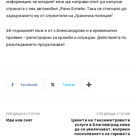
информация, че младият мъж ще направи опит да напусне
страната с лек автомобил „Рено Еспейс. Така се стигнало до
задържането му от служители на „Гранична полиция”.
24-годишният мъж е от с.Александрово и е криминално
проявен – регистриран за кражби и осъждан. Действията по
разследването продължават.
Facebook
Twitter
ПРЕДИШНА СТАТИЯ
СЛЕДВАЩА СТАТИЯ
Иде нов сняг
Цените на таксиметровите
услуги в Благоевград няма
да се увеличават, въпреки
поскъпването на горивата